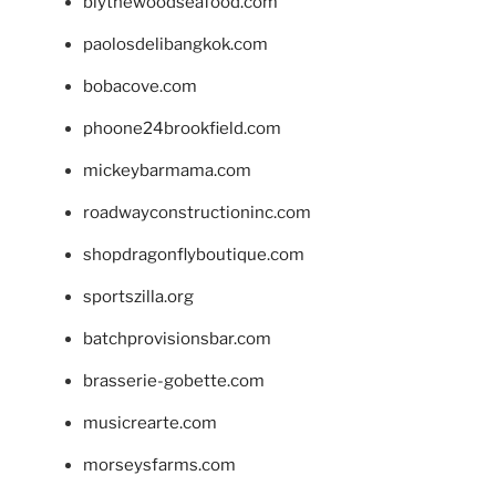
blythewoodseafood.com
paolosdelibangkok.com
bobacove.com
phoone24brookfield.com
mickeybarmama.com
roadwayconstructioninc.com
shopdragonflyboutique.com
sportszilla.org
batchprovisionsbar.com
brasserie-gobette.com
musicrearte.com
morseysfarms.com