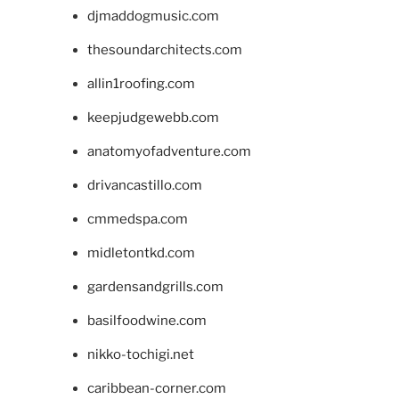
djmaddogmusic.com
thesoundarchitects.com
allin1roofing.com
keepjudgewebb.com
anatomyofadventure.com
drivancastillo.com
cmmedspa.com
midletontkd.com
gardensandgrills.com
basilfoodwine.com
nikko-tochigi.net
caribbean-corner.com