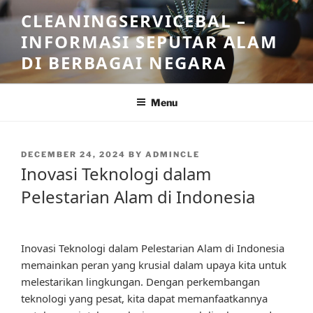
Skip
CLEANINGSERVICEBAL –
to
INFORMASI SEPUTAR ALAM
content
DI BERBAGAI NEGARA
Menu
POSTED
DECEMBER 24, 2024
BY
ADMINCLE
ON
Inovasi Teknologi dalam
Pelestarian Alam di Indonesia
Inovasi Teknologi dalam Pelestarian Alam di Indonesia
memainkan peran yang krusial dalam upaya kita untuk
melestarikan lingkungan. Dengan perkembangan
teknologi yang pesat, kita dapat memanfaatkannya