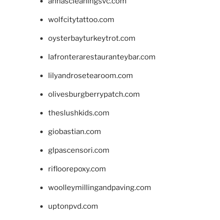
annascleaningsvc.com
wolfcitytattoo.com
oysterbayturkeytrot.com
lafronterarestauranteybar.com
lilyandrosetearoom.com
olivesburgberrypatch.com
theslushkids.com
giobastian.com
glpascensori.com
rifloorepoxy.com
woolleymillingandpaving.com
uptonpvd.com