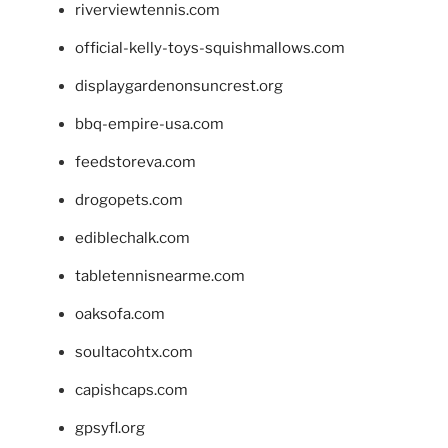
riverviewtennis.com
official-kelly-toys-squishmallows.com
displaygardenonsuncrest.org
bbq-empire-usa.com
feedstoreva.com
drogopets.com
ediblechalk.com
tabletennisnearme.com
oaksofa.com
soultacohtx.com
capishcaps.com
gpsyfl.org