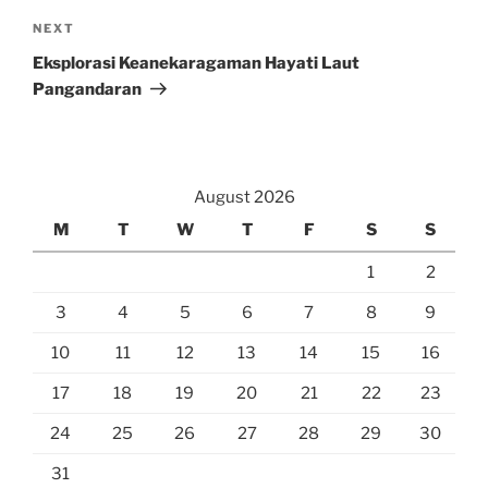
Next
NEXT
Post
Eksplorasi Keanekaragaman Hayati Laut
Pangandaran
August 2026
M
T
W
T
F
S
S
1
2
3
4
5
6
7
8
9
10
11
12
13
14
15
16
17
18
19
20
21
22
23
24
25
26
27
28
29
30
31