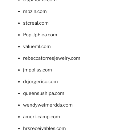
mpzin.com
stcreal.com
PopUpFlea.com
valueml.com
rebeccatorresjewelry.com
jmpbliss.com
drjorgerico.com
queensushipa.com
wendyweimerdds.com
ameri-camp.com
hrsreceivables.com