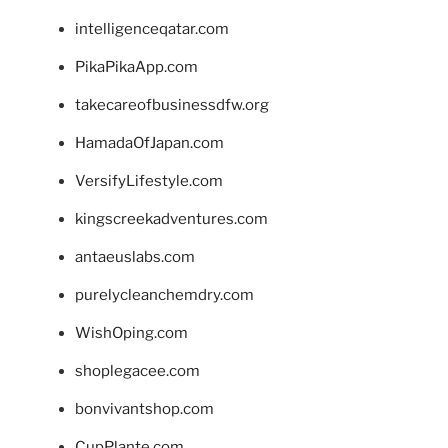
intelligenceqatar.com
PikaPikaApp.com
takecareofbusinessdfw.org
HamadaOfJapan.com
VersifyLifestyle.com
kingscreekadventures.com
antaeuslabs.com
purelycleanchemdry.com
WishOping.com
shoplegacee.com
bonvivantshop.com
CupPlante.com