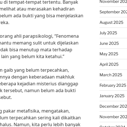
November 20
 di tempat-tempat tertentu. Banyak
melihat atau merasakan kehadiran
September 20
belum ada bukti yang bisa menjelaskan
reka.
August 2025
July 2025
eorang ahli parapsikologi, “Fenomena
hantu memang sulit untuk dijelaskan
June 2025
 tidak bisa menutup mata terhadap
May 2025
ain yang belum kita ketahui.”
April 2025
m gaib yang belum terpecahkan,
March 2025
annya dengan keberadaan makhluk
 Beberapa kejadian misterius dianggap
February 2025
k tersebut, namun belum ada bukti
January 2025
sebut.
December 20
ng pakar metafisika, mengatakan,
November 20
um terpecahkan sering kali dikaitkan
lus. Namun, kita perlu lebih banyak