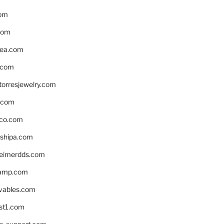
om
com
ea.com
.com
torresjewelry.com
s.com
ico.com
shipa.com
eimerdds.com
camp.com
ivables.com
st1.com