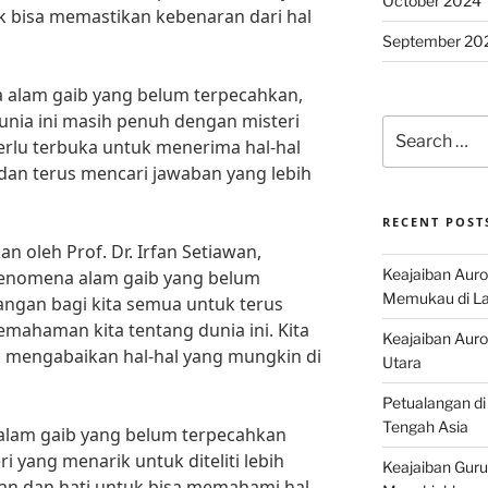
October 2024
uk bisa memastikan kebenaran dari hal
September 20
alam gaib yang belum terpecahkan,
unia ini masih penuh dengan misteri
Search
erlu terbuka untuk menerima hal-hal
for:
dan terus mencari jawaban yang lebih
RECENT POST
 oleh Prof. Dr. Irfan Setiawan,
Keajaiban Auro
“Fenomena alam gaib yang belum
Memukau di La
ngan bagi kita semua untuk terus
ahaman kita tentang dunia ini. Kita
Keajaiban Auror
 mengabaikan hal-hal yang mungkin di
Utara
Petualangan di
Tengah Asia
alam gaib yang belum terpecahkan
 yang menarik untuk diteliti lebih
Keajaiban Guru
kiran dan hati untuk bisa memahami hal-