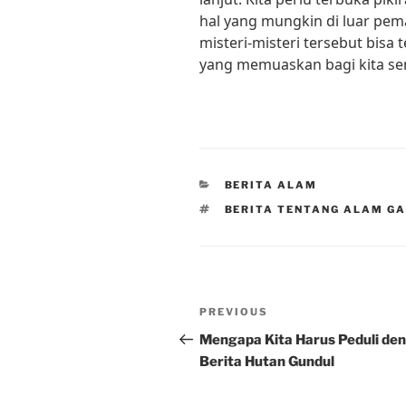
hal yang mungkin di luar pem
misteri-misteri tersebut bis
yang memuaskan bagi kita s
CATEGORIES
BERITA ALAM
TAGS
BERITA TENTANG ALAM GA
Post
Previous
PREVIOUS
navigation
Post
Mengapa Kita Harus Peduli de
Berita Hutan Gundul