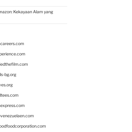
mazon: Kekayaan Alam yang
hcareers.com
xperience.com
edthefilm.com
ds-bg.org
ves.org
tees.com
rsexpress.com
venezuelaen.com
oodfoodcorporation.com