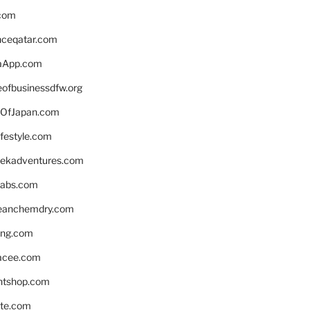
.com
enceqatar.com
aApp.com
eofbusinessdfw.org
OfJapan.com
ifestyle.com
eekadventures.com
labs.com
leanchemdry.com
ing.com
acee.com
ntshop.com
te.com