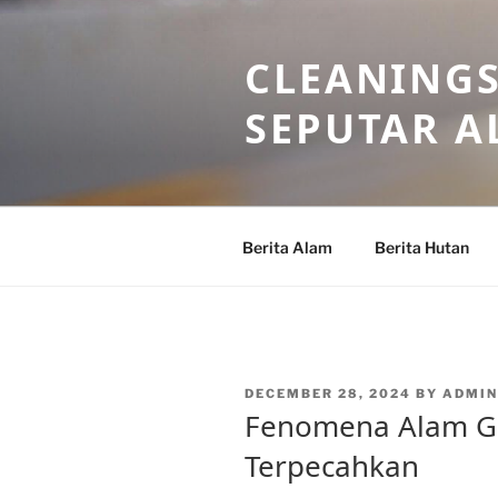
Skip
to
CLEANINGS
content
SEPUTAR A
Berita Alam
Berita Hutan
POSTED
DECEMBER 28, 2024
BY
ADMIN
ON
Fenomena Alam G
Terpecahkan