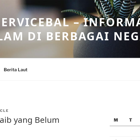
ERVICEBAL – INFORM
LAM DI BERBAGAI NE
Berita Laut
CLE
aib yang Belum
M
T