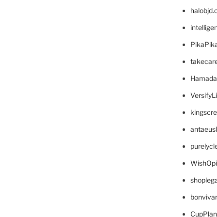
halobjd
intellig
PikaPik
takecar
Hamada
VersifyL
kingscr
antaeus
purelyc
WishOp
shopleg
bonviva
CupPlan