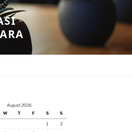
ASI
GARA
August 2026
W
T
F
S
S
1
2