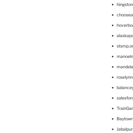
hingsto
choosea
hoverbo
alaskapo
stsmp.o
manoel
mandelae
roselyn
balance
salesfo
TrainG
Baytown
Jabalpu