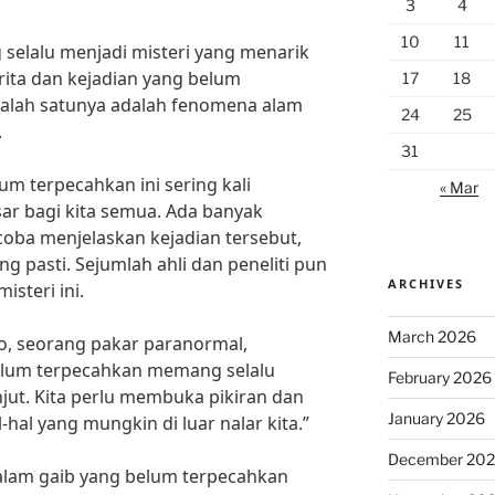
3
4
10
11
elalu menjadi misteri yang menarik
rita dan kejadian yang belum
17
18
 Salah satunya adalah fenomena alam
24
25
.
31
m terpecahkan ini sering kali
« Mar
ar bagi kita semua. Ada banyak
coba menjelaskan kejadian tersebut,
 pasti. Sejumlah ahli dan peneliti pun
ARCHIVES
steri ini.
March 2026
so, seorang pakar paranormal,
elum terpecahkan memang selalu
February 2026
anjut. Kita perlu membuka pikiran dan
January 2026
hal yang mungkin di luar nalar kita.”
December 20
alam gaib yang belum terpecahkan