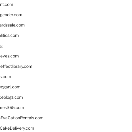
nnt.com
gender.com
ardssale.com
litics.com
rg
neves.com
ffectlibrary.com
ns.com
yoganj.com
rceblogs.com
ames365.com
EvaCationRentals.com
rCakeDelivery.com