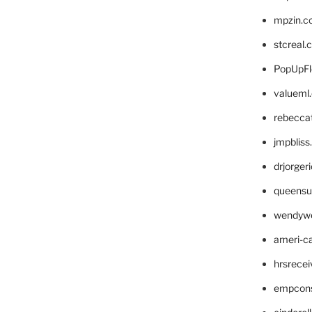
mpzin.c
stcreal.
PopUpFl
valueml
rebecca
jmpblis
drjorger
queensu
wendyw
ameri-
hrsrece
empcon