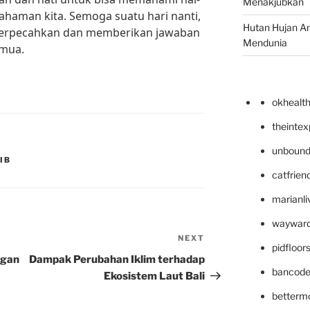
Menakjubkan
ahaman kita. Semoga suatu hari nanti,
Hutan Hujan A
a terpecahkan dan memberikan jawaban
Mendunia
emua.
okhealt
theinte
unbound
IB
catfrien
marianli
wayward
NEXT
Next
pidfloo
Post
ngan
Dampak Perubahan Iklim terhadap
bancode
Ekosistem Laut Bali
betterm