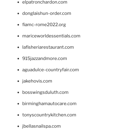
elpatronchardon.com
donglaishun-order.com
fiamc-rome2022.org
mariceworldessentials.com
lafisheriarestaurant.com
915jazzandmore.com
aguadulce-countryfair.com
jakehovis.com
bosswingsduluth.com
birminghamautocare.com
tonyscountrykitchen.com
jbellasnailspa.com