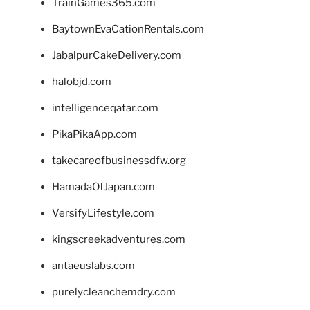
TrainGames365.com
BaytownEvaCationRentals.com
JabalpurCakeDelivery.com
halobjd.com
intelligenceqatar.com
PikaPikaApp.com
takecareofbusinessdfw.org
HamadaOfJapan.com
VersifyLifestyle.com
kingscreekadventures.com
antaeuslabs.com
purelycleanchemdry.com