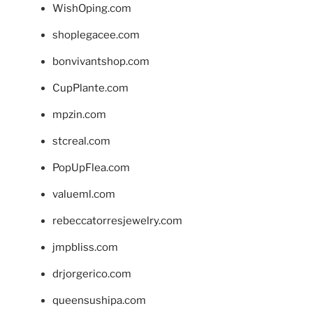
WishOping.com
shoplegacee.com
bonvivantshop.com
CupPlante.com
mpzin.com
stcreal.com
PopUpFlea.com
valueml.com
rebeccatorresjewelry.com
jmpbliss.com
drjorgerico.com
queensushipa.com