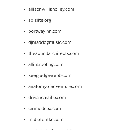
allisonwillisholley.com
solslite.org
portwayinn.com
djmaddogmusic.com
thesoundarchitects.com
allin1roofing.com
keepjudgewebb.com
anatomyofadventure.com
drivancastillo.com
cmmedspa.com
midletontkd.com