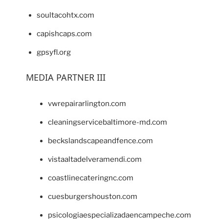
soultacohtx.com
capishcaps.com
gpsyfl.org
MEDIA PARTNER III
vwrepairarlington.com
cleaningservicebaltimore-md.com
beckslandscapeandfence.com
vistaaltadelveramendi.com
coastlinecateringnc.com
cuesburgershouston.com
psicologiaespecializadaencampeche.com