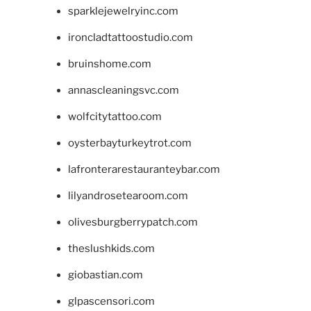
sparklejewelryinc.com
ironcladtattoostudio.com
bruinshome.com
annascleaningsvc.com
wolfcitytattoo.com
oysterbayturkeytrot.com
lafronterarestauranteybar.com
lilyandrosetearoom.com
olivesburgberrypatch.com
theslushkids.com
giobastian.com
glpascensori.com