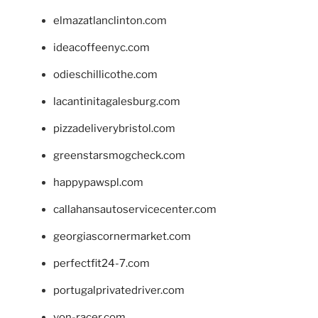
elmazatlanclinton.com
ideacoffeenyc.com
odieschillicothe.com
lacantinitagalesburg.com
pizzadeliverybristol.com
greenstarsmogcheck.com
happypawspl.com
callahansautoservicecenter.com
georgiascornermarket.com
perfectfit24-7.com
portugalprivatedriver.com
von-racer.com