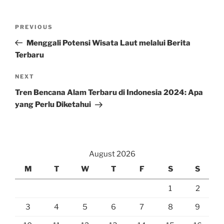
Post
Previous
PREVIOUS
navigation
Post
Menggali Potensi Wisata Laut melalui Berita
Terbaru
Next
NEXT
Post
Tren Bencana Alam Terbaru di Indonesia 2024: Apa
yang Perlu Diketahui
August 2026
M
T
W
T
F
S
S
1
2
3
4
5
6
7
8
9