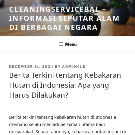
Skip
CLEANINGSERVICEBAL –
to
INFORMASI SEPUTAR ALAM
content
DI BERBAGAI NEGARA
Menu
POSTED
DECEMBER 31, 2024
BY
ADMINCLE
ON
Berita Terkini tentang Kebakaran
Hutan di Indonesia: Apa yang
Harus Dilakukan?
Berita terkini tentang kebakaran hutan di Indonesia
memang selalu menjadi perhatian utama bagi
masyarakat. Setiap tahunnya, kebakaran hutan terjadi di