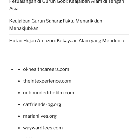
Petualangan di Gurun Gobi: Keajaiban Alam di Tengah
Asia
Keajaiban Gurun Sahara: Fakta Menarik dan
Menakjubkan
Hutan Hujan Amazon: Kekayaan Alam yang Mendunia
okhealthcareers.com
theintexperience.com
unboundedthefilm.com
catfriends-bg.org
marianlives.org
waywardtees.com