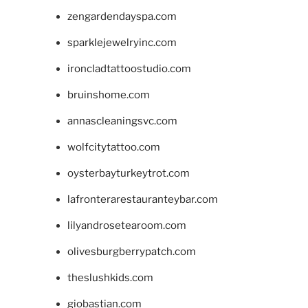
zengardendayspa.com
sparklejewelryinc.com
ironcladtattoostudio.com
bruinshome.com
annascleaningsvc.com
wolfcitytattoo.com
oysterbayturkeytrot.com
lafronterarestauranteybar.com
lilyandrosetearoom.com
olivesburgberrypatch.com
theslushkids.com
giobastian.com