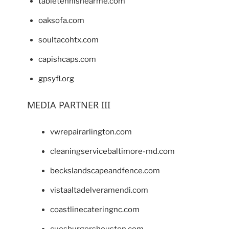
tabletennisnearme.com
oaksofa.com
soultacohtx.com
capishcaps.com
gpsyfl.org
MEDIA PARTNER III
vwrepairarlington.com
cleaningservicebaltimore-md.com
beckslandscapeandfence.com
vistaaltadelveramendi.com
coastlinecateringnc.com