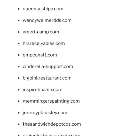
queensushipa.com
wendyweimerdds.com
ameri-camp.com
hrsreceivables.com
empconst1.com
cinderella-support.com
bigpinkrestaurant.com
inspirehuahin.com
memmingerspainting.com
jeremypbeasley.com
thesandwichdepotcos.com
drgiggleshouseofpain.com