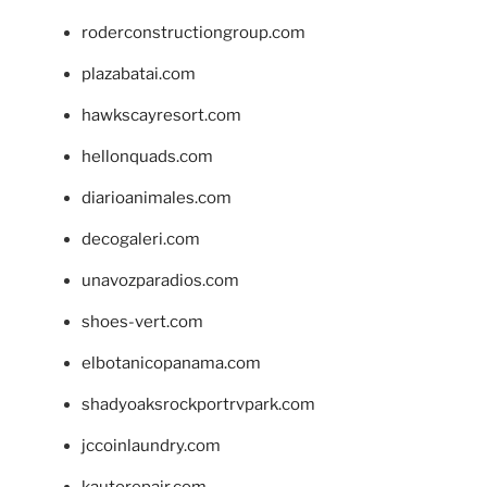
roderconstructiongroup.com
plazabatai.com
hawkscayresort.com
hellonquads.com
diarioanimales.com
decogaleri.com
unavozparadios.com
shoes-vert.com
elbotanicopanama.com
shadyoaksrockportrvpark.com
jccoinlaundry.com
kautorepair.com