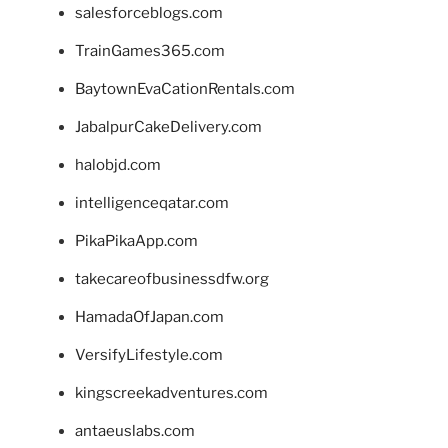
salesforceblogs.com
TrainGames365.com
BaytownEvaCationRentals.com
JabalpurCakeDelivery.com
halobjd.com
intelligenceqatar.com
PikaPikaApp.com
takecareofbusinessdfw.org
HamadaOfJapan.com
VersifyLifestyle.com
kingscreekadventures.com
antaeuslabs.com