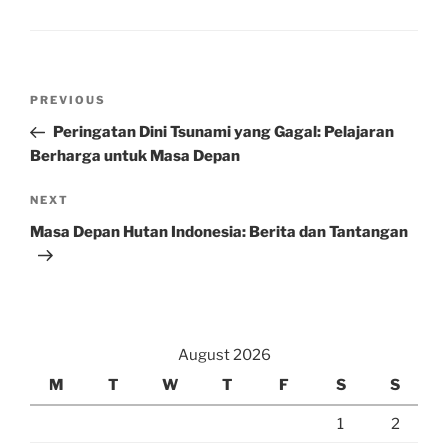
Post
Previous
PREVIOUS
navigation
Post
Peringatan Dini Tsunami yang Gagal: Pelajaran
Berharga untuk Masa Depan
Next
NEXT
Post
Masa Depan Hutan Indonesia: Berita dan Tantangan
August 2026
M
T
W
T
F
S
S
1
2