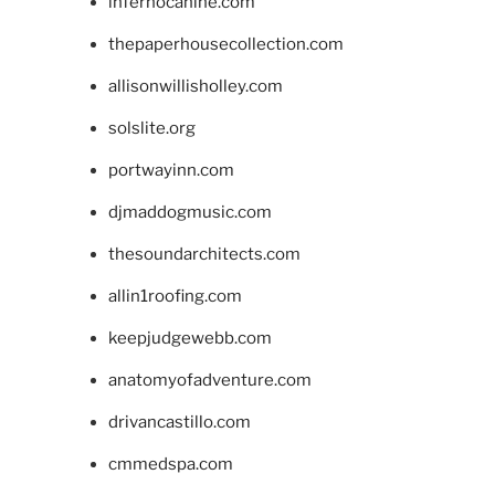
infernocanine.com
thepaperhousecollection.com
allisonwillisholley.com
solslite.org
portwayinn.com
djmaddogmusic.com
thesoundarchitects.com
allin1roofing.com
keepjudgewebb.com
anatomyofadventure.com
drivancastillo.com
cmmedspa.com