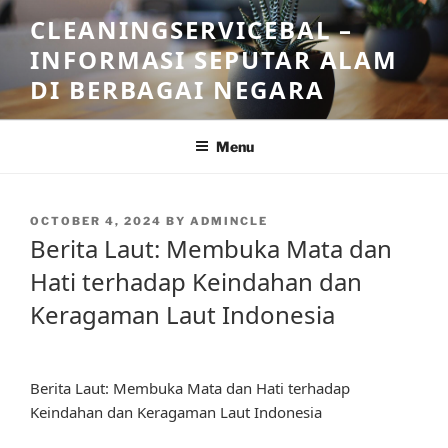
Skip
CLEANINGSERVICEBAL –
to
INFORMASI SEPUTAR ALAM
content
DI BERBAGAI NEGARA
Menu
POSTED
OCTOBER 4, 2024
BY
ADMINCLE
ON
Berita Laut: Membuka Mata dan
Hati terhadap Keindahan dan
Keragaman Laut Indonesia
Berita Laut: Membuka Mata dan Hati terhadap
Keindahan dan Keragaman Laut Indonesia