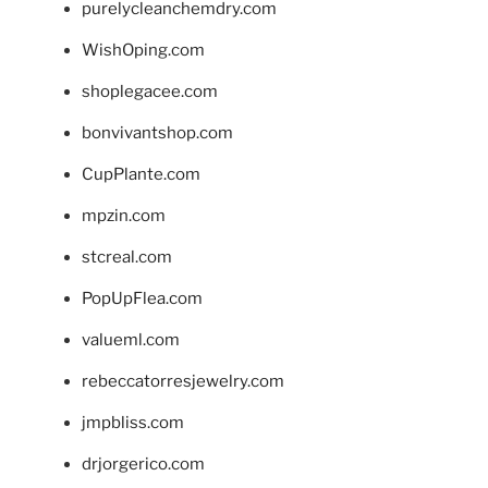
purelycleanchemdry.com
WishOping.com
shoplegacee.com
bonvivantshop.com
CupPlante.com
mpzin.com
stcreal.com
PopUpFlea.com
valueml.com
rebeccatorresjewelry.com
jmpbliss.com
drjorgerico.com