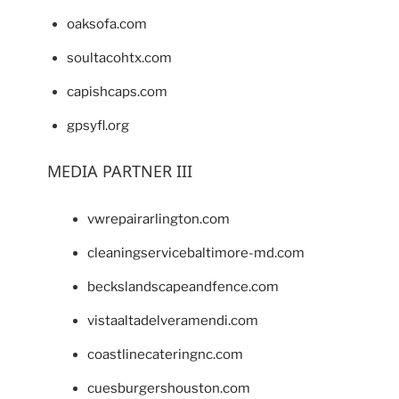
oaksofa.com
soultacohtx.com
capishcaps.com
gpsyfl.org
MEDIA PARTNER III
vwrepairarlington.com
cleaningservicebaltimore-md.com
beckslandscapeandfence.com
vistaaltadelveramendi.com
coastlinecateringnc.com
cuesburgershouston.com