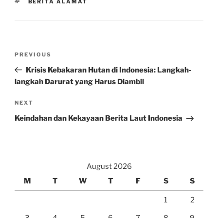
TAGS
BERITA ALAMAT
Post
Previous
PREVIOUS
navigation
Post
Krisis Kebakaran Hutan di Indonesia: Langkah-
langkah Darurat yang Harus Diambil
Next
NEXT
Post
Keindahan dan Kekayaan Berita Laut Indonesia
August 2026
M
T
W
T
F
S
S
1
2