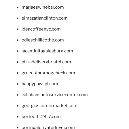
marjaeswinebar.com
elmazatlanclinton.com
ideacoffeenyc.com
odieschillicothe.com
lacantinitagalesburg.com
pizzadeliverybristol.com
greenstarsmogcheck.com
happypawspl.com
callahansautoservicecenter.com
georgiascornermarket.com
perfectfit24-7.com
portugalprivatedriver.com