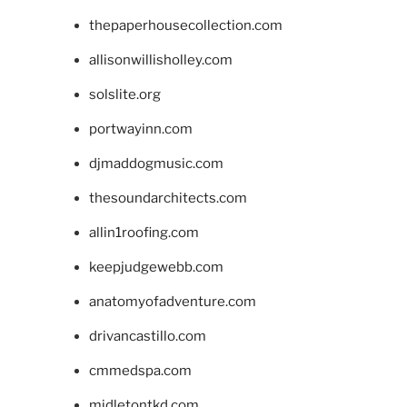
thepaperhousecollection.com
allisonwillisholley.com
solslite.org
portwayinn.com
djmaddogmusic.com
thesoundarchitects.com
allin1roofing.com
keepjudgewebb.com
anatomyofadventure.com
drivancastillo.com
cmmedspa.com
midletontkd.com