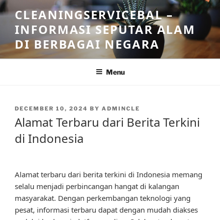
Skip
CLEANINGSERVICEBAL –
to
INFORMASI SEPUTAR ALAM
content
DI BERBAGAI NEGARA
Menu
POSTED
DECEMBER 10, 2024
BY
ADMINCLE
ON
Alamat Terbaru dari Berita Terkini
di Indonesia
Alamat terbaru dari berita terkini di Indonesia memang
selalu menjadi perbincangan hangat di kalangan
masyarakat. Dengan perkembangan teknologi yang
pesat, informasi terbaru dapat dengan mudah diakses