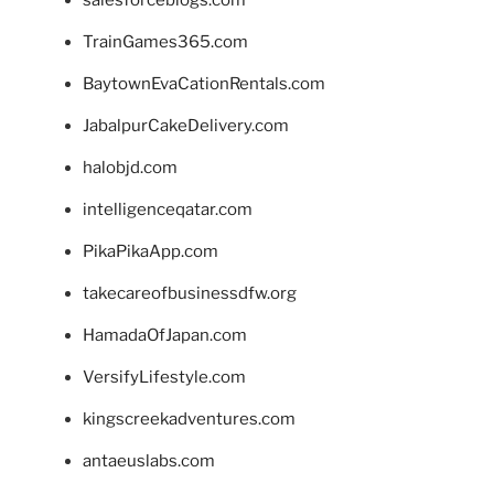
salesforceblogs.com
TrainGames365.com
BaytownEvaCationRentals.com
JabalpurCakeDelivery.com
halobjd.com
intelligenceqatar.com
PikaPikaApp.com
takecareofbusinessdfw.org
HamadaOfJapan.com
VersifyLifestyle.com
kingscreekadventures.com
antaeuslabs.com