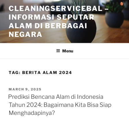
Skip
CLEANINGSERVICEBAL –
to
INFORMASI SEPUTAR
content
ALAM DI BERBAGAI
NEGARA
Menu
TAG:
BERITA ALAM 2024
POSTED
MARCH 9, 2025
ON
Prediksi Bencana Alam di Indonesia
Tahun 2024: Bagaimana Kita Bisa Siap
Menghadapinya?