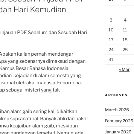
dah Hari Kemudian
3
4
10
11
Tinjauan PDF Sebelum dan Sesudah Hari
17
18
24
25
Apakah kalian pernah mendengar
31
 Apa yang sebenarnya dimaksud dengan
 Kamus Besar Bahasa Indonesia,
« Mar
jadian-kejadian di alam semesta yang
rasional oleh akal manusia. Fenomena-
ap sebagai misteri yang tak
ARCHIVES
March 2026
ban alam gaib sering kali dikaitkan
lmu supranatural. Banyak ahli dan pakar
February 2026
danya keajaiban alam gaib, meskipun
January 2026
ngan pandangan tersebut. Namun, ada