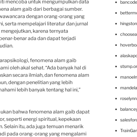
neliti mencoba untuk mengumpulkan data
bancode
ena alam gaib dari berbagai sumber.
betterm
 wawancara dengan orang-orang yang
hingsto
 serta mempelajari literatur dan jurnal
p mengejutkan, karena ternyata
choosea
nar-benar ada dan dapat terjadi
hoverbo
udian.
alaskapo
parapsikologi, fenomena alam gaib
stsmp.o
ami oleh akal sehat. “Ada banyak hal di
elaskan secara ilmiah, dan fenomena alam
manoel
un, dengan penelitian yang lebih
mandelae
hami lebih banyak tentang hal ini,”
roselyn
balance
temukan bahwa fenomena alam gaib dapat
r, seperti energi spiritual, kepekaan
salesfo
n. Selain itu, ada juga temuan menarik
TrainG
adi pada orang-orang yang mengalami