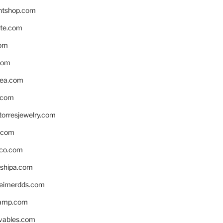
ntshop.com
te.com
om
com
ea.com
.com
torresjewelry.com
s.com
ico.com
shipa.com
eimerdds.com
camp.com
ivables.com