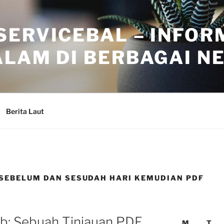
SERVICEBAL – INFOR
ALAM DI BERBAGAI N
Berita Laut
 SEBELUM DAN SESUDAH HARI KEMUDIAN PDF
ib: Sebuah Tinjauan PDF
M
T