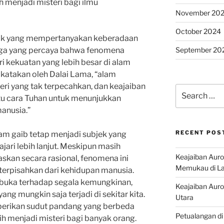
 menjadi misteri bagi ilmu
November 20
October 2024
ak yang mempertanyakan keberadaan
September 20
juga yang percaya bahwa fenomena
i kekuatan yang lebih besar di alam
katakan oleh Dalai Lama, “alam
eri yang tak terpecahkan, dan keajaiban
Search
tu cara Tuhan untuk menunjukkan
for:
anusia.”
RECENT POS
am gaib tetap menjadi subjek yang
ajari lebih lanjut. Meskipun masih
Keajaiban Auro
skan secara rasional, fenomena ini
Memukau di La
 terpisahkan dari kehidupan manusia.
erbuka terhadap segala kemungkinan,
Keajaiban Auror
ng mungkin saja terjadi di sekitar kita.
Utara
berikan sudut pandang yang berbeda
Petualangan di
 menjadi misteri bagi banyak orang.