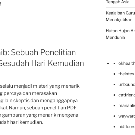
Tengah Asia
!
Keajaiban Guru
Menakjubkan
Hutan Hujan A
Mendunia
b: Sebuah Penelitian
Sesudah Hari Kemudian
okhealt
theinte
unbound
lalu menjadi misteri yang menarik
ang percaya dan merasakan
catfrien
g lain skeptis dan menganggapnya
marianli
akal. Namun, sebuah penelitian PDF
an gambaran yang menarik mengenai
wayward
udah hari kemudian.
pidfloo