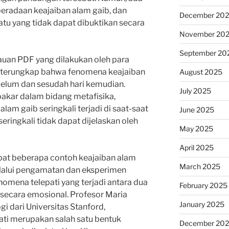
beradaan keajaiban alam gaib, dan
December 20
u yang tidak dapat dibuktikan secara
November 20
September 20
auan PDF yang dilakukan oleh para
rd, terungkap bahwa fenomena keajaiban
August 2025
ebelum dan sesudah hari kemudian.
July 2025
pakar dalam bidang metafisika,
am gaib seringkali terjadi di saat-saat
June 2025
seringkali tidak dapat dijelaskan oleh
May 2025
April 2025
apat beberapa contoh keajaiban alam
March 2025
elalui pengamatan dan eksperimen
enomena telepati yang terjadi antara dua
February 2025
 secara emosional. Profesor Maria
January 2025
gi dari Universitas Stanford,
ti merupakan salah satu bentuk
December 20