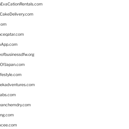
EvaCationRentals.com
rCakeDelivery.com
.com
enceqatar.com
aApp.com
eofbusinessdfw.org
OfJapan.com
ifestyle.com
eekadventures.com
labs.com
leanchemdry.com
ing.com
acee.com