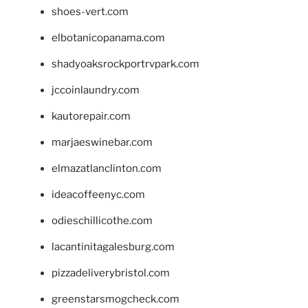
shoes-vert.com
elbotanicopanama.com
shadyoaksrockportrvpark.com
jccoinlaundry.com
kautorepair.com
marjaeswinebar.com
elmazatlanclinton.com
ideacoffeenyc.com
odieschillicothe.com
lacantinitagalesburg.com
pizzadeliverybristol.com
greenstarsmogcheck.com