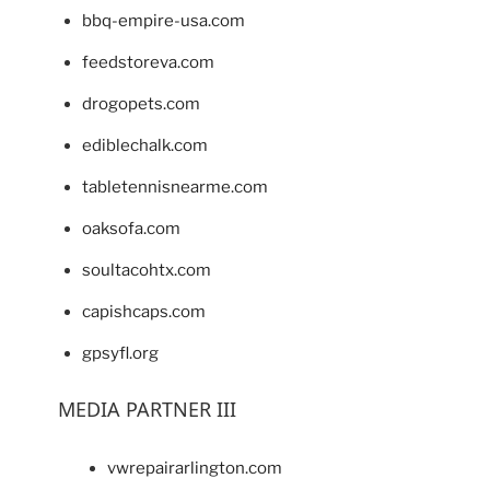
bbq-empire-usa.com
feedstoreva.com
drogopets.com
ediblechalk.com
tabletennisnearme.com
oaksofa.com
soultacohtx.com
capishcaps.com
gpsyfl.org
MEDIA PARTNER III
vwrepairarlington.com