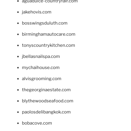
aguadulce-countryfair.com
jakehovis.com
bosswingsduluth.com
birminghamautocare.com
tonyscountrykitchen.com
jbellasnailspa.com
mychaihouse.com
alvisgrooming.com
thegeorginaestate.com
blythewoodseafood.com
paolosdelibangkok.com
bobacove.com