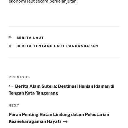
ekonomi laut secara berkelanjutan.
CATEGORIES
BERITA LAUT
TAGS
BERITA TENTANG LAUT PANGANDARAN
Post
Previous
PREVIOUS
navigation
Post
Berita Alam Sutera: Destinasi Hunian Idaman di
Tengah Kota Tangerang
Next
NEXT
Post
Peran Penting Hutan Lindung dalam Pelestarian
Keanekaragaman Hayati