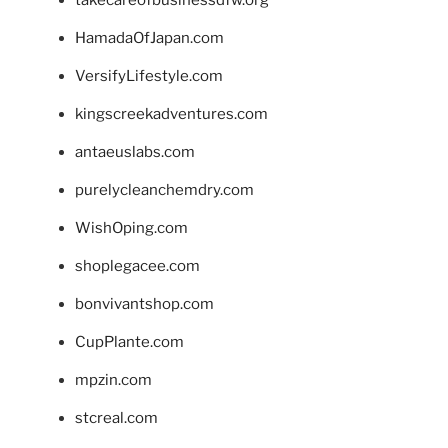
takecareofbusinessdfw.org
HamadaOfJapan.com
VersifyLifestyle.com
kingscreekadventures.com
antaeuslabs.com
purelycleanchemdry.com
WishOping.com
shoplegacee.com
bonvivantshop.com
CupPlante.com
mpzin.com
stcreal.com