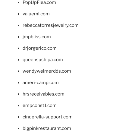
PopUpFlea.com
valueml.com
rebeccatorresjewelry.com
jmpbliss.com
drjorgerico.com
queensushipa.com
wendyweimerdds.com
ameri-camp.com
hrsreceivables.com
empconst1.com
cinderella-support.com
bigpinkrestaurant.com