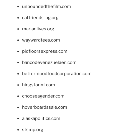
unboundedthefilm.com
catfriends-bg.org
marianlives.org
waywardtees.com
pidfloorsexpress.com
bancodevenezuelaen.com
bettermoodfoodcorporation.com
hingstonnt.com
chooseagender.com
hoverboardssale.com
alaskapolitics.com
stsmp.org