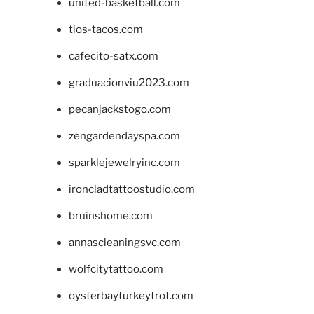
united-basketball.com
tios-tacos.com
cafecito-satx.com
graduacionviu2023.com
pecanjackstogo.com
zengardendayspa.com
sparklejewelryinc.com
ironcladtattoostudio.com
bruinshome.com
annascleaningsvc.com
wolfcitytattoo.com
oysterbayturkeytrot.com