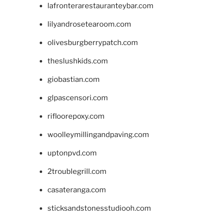
lafronterarestauranteybar.com
lilyandrosetearoom.com
olivesburgberrypatch.com
theslushkids.com
giobastian.com
glpascensori.com
rifloorepoxy.com
woolleymillingandpaving.com
uptonpvd.com
2troublegrill.com
casateranga.com
sticksandstonesstudiooh.com