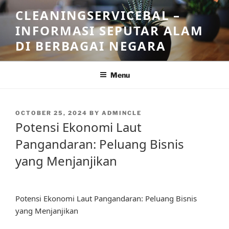
Skip
CLEANINGSERVICEBAL –
to
INFORMASI SEPUTAR ALAM
content
DI BERBAGAI NEGARA
Menu
POSTED
OCTOBER 25, 2024
BY
ADMINCLE
ON
Potensi Ekonomi Laut
Pangandaran: Peluang Bisnis
yang Menjanjikan
Potensi Ekonomi Laut Pangandaran: Peluang Bisnis
yang Menjanjikan