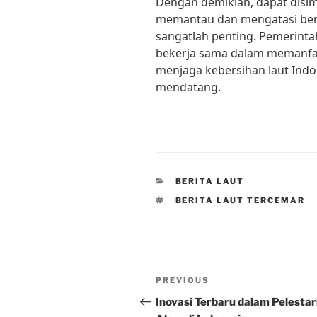
Dengan demikian, dapat disi
memantau dan mengatasi berit
sangatlah penting. Pemerintah
bekerja sama dalam memanfaa
menjaga kebersihan laut Indo
mendatang.
CATEGORIES
BERITA LAUT
TAGS
BERITA LAUT TERCEMAR
Post
Previous
PREVIOUS
navigation
Post
Inovasi Terbaru dalam Pelestar