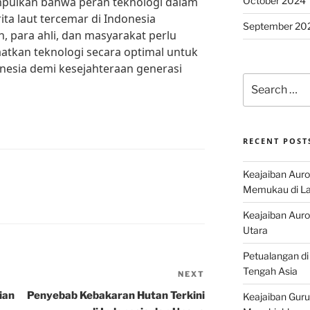
October 2024
mpulkan bahwa peran teknologi dalam
a laut tercemar di Indonesia
September 20
, para ahli, dan masyarakat perlu
tkan teknologi secara optimal untuk
nesia demi kesejahteraan generasi
Search
for:
RECENT POST
Keajaiban Auro
Memukau di La
Keajaiban Auror
Utara
Petualangan di
Tengah Asia
NEXT
Next
Post
ian
Penyebab Kebakaran Hutan Terkini
Keajaiban Guru