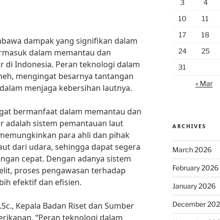
3
4
10
11
17
18
bawa dampak yang signifikan dalam
24
25
termasuk dalam memantau dan
r di Indonesia. Peran teknologi dalam
31
remeh, mengingat besarnya tantangan
« Mar
 dalam menjaga kebersihan lautnya.
angat bermanfaat dalam memantau dan
ar adalah sistem pemantauan laut
ARCHIVES
ni memungkinkan para ahli dan pihak
laut dari udara, sehingga dapat segera
March 2026
dengan cepat. Dengan adanya sistem
February 2026
elit, proses pengawasan terhadap
ih efektif dan efisien.
January 2026
December 20
M.Sc., Kepala Badan Riset dan Sumber
rikanan, “Peran teknologi dalam