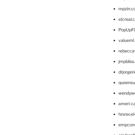
mpzin.c
stcreal.
PopUpFl
valueml
rebecca
jmpblis
drjorger
queensu
wendyw
ameri-
hrsrece
empcon