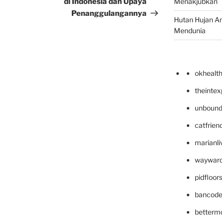
di Indonesia dan Upaya
Menakjubkan
Penanggulangannya
Hutan Hujan A
Mendunia
okhealt
theinte
unbound
catfrien
marianli
wayward
pidfloo
bancode
betterm