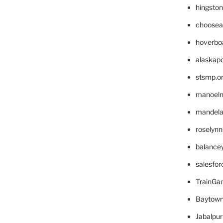
hingsto
choosea
hoverbo
alaskapo
stsmp.o
manoel
mandelae
roselyn
balance
salesfo
TrainG
Baytown
Jabalpu