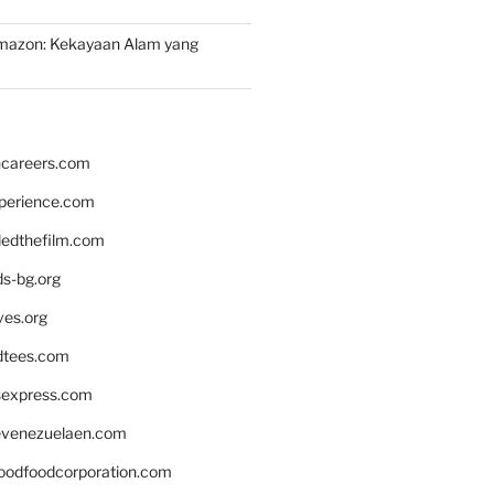
mazon: Kekayaan Alam yang
hcareers.com
xperience.com
edthefilm.com
ds-bg.org
ves.org
tees.com
rsexpress.com
venezuelaen.com
oodfoodcorporation.com