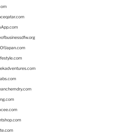
.com
enceqatar.com
aApp.com
eofbusinessdfw.org
OfJapan.com
ifestyle.com
eekadventures.com
labs.com
leanchemdry.com
ing.com
acee.com
ntshop.com
te.com