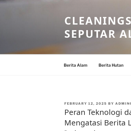
Skip
to
CLEANINGS
content
SEPUTAR A
Berita Alam
Berita Hutan
POSTED
FEBRUARY 12, 2025
BY
ADMIN
ON
Peran Teknologi 
Mengatasi Berita 