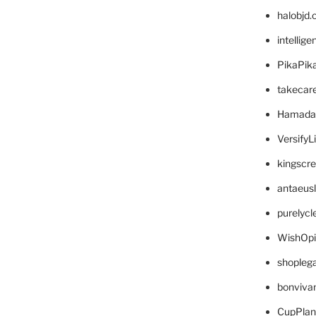
halobjd
intellig
PikaPik
takecar
Hamada
VersifyL
kingscr
antaeus
purelyc
WishOp
shopleg
bonviva
CupPlan