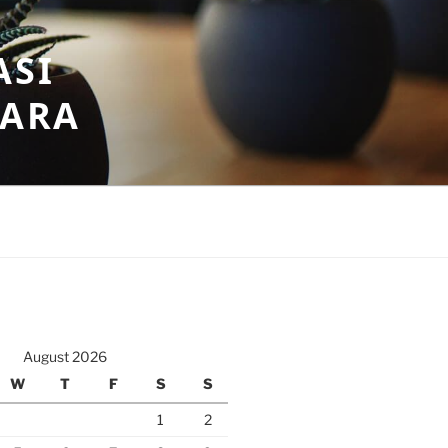
ASI
GARA
August 2026
W
T
F
S
S
1
2