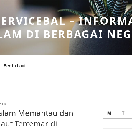
ERVICEBAL – INFORM
LAM DI BERBAGAI NE
Berita Laut
CLE
dalam Memantau dan
M
T
Laut Tercemar di