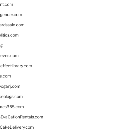
nnt.com
gender.com
ardssale.com
litics.com
rg
neves.com
ffectlibrary.com
ns.com
yoganj.com
rceblogs.com
ames365.com
EvaCationRentals.com
rCakeDelivery.com