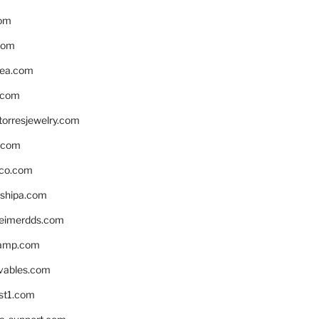
om
com
ea.com
.com
torresjewelry.com
s.com
ico.com
shipa.com
eimerdds.com
camp.com
ivables.com
st1.com