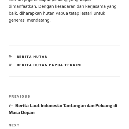
dimanfaatkan. Dengan kesadaran dan kerjasama yang
baik, diharapkan hutan Papua tetap lestari untuk
generasi mendatang.
CATEGORIES
BERITA HUTAN
TAGS
BERITA HUTAN PAPUA TERKINI
Post
Previous
PREVIOUS
navigation
Post
Berita Laut Indonesia: Tantangan dan Peluang di
Masa Depan
Next
NEXT