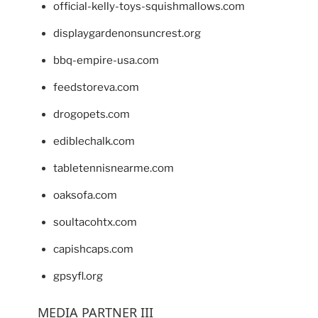
official-kelly-toys-squishmallows.com
displaygardenonsuncrest.org
bbq-empire-usa.com
feedstoreva.com
drogopets.com
ediblechalk.com
tabletennisnearme.com
oaksofa.com
soultacohtx.com
capishcaps.com
gpsyfl.org
MEDIA PARTNER III