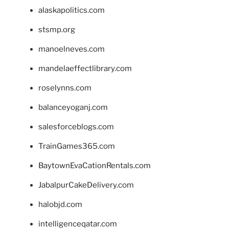
alaskapolitics.com
stsmp.org
manoelneves.com
mandelaeffectlibrary.com
roselynns.com
balanceyoganj.com
salesforceblogs.com
TrainGames365.com
BaytownEvaCationRentals.com
JabalpurCakeDelivery.com
halobjd.com
intelligenceqatar.com