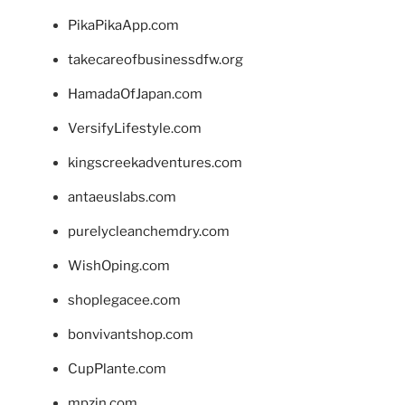
PikaPikaApp.com
takecareofbusinessdfw.org
HamadaOfJapan.com
VersifyLifestyle.com
kingscreekadventures.com
antaeuslabs.com
purelycleanchemdry.com
WishOping.com
shoplegacee.com
bonvivantshop.com
CupPlante.com
mpzin.com