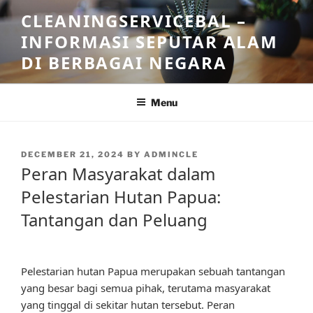
Skip
CLEANINGSERVICEBAL –
to
INFORMASI SEPUTAR ALAM
content
DI BERBAGAI NEGARA
Menu
POSTED
DECEMBER 21, 2024
BY
ADMINCLE
ON
Peran Masyarakat dalam
Pelestarian Hutan Papua:
Tantangan dan Peluang
Pelestarian hutan Papua merupakan sebuah tantangan
yang besar bagi semua pihak, terutama masyarakat
yang tinggal di sekitar hutan tersebut. Peran