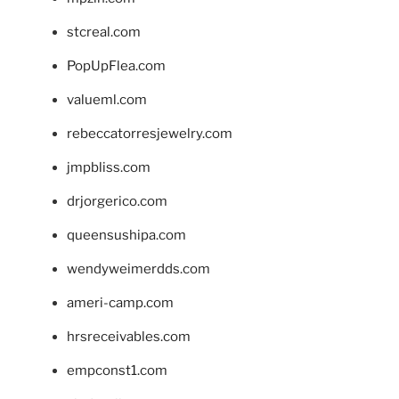
stcreal.com
PopUpFlea.com
valueml.com
rebeccatorresjewelry.com
jmpbliss.com
drjorgerico.com
queensushipa.com
wendyweimerdds.com
ameri-camp.com
hrsreceivables.com
empconst1.com