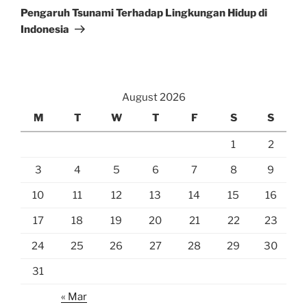
Post
Pengaruh Tsunami Terhadap Lingkungan Hidup di
Indonesia
August 2026
M
T
W
T
F
S
S
1
2
3
4
5
6
7
8
9
10
11
12
13
14
15
16
17
18
19
20
21
22
23
24
25
26
27
28
29
30
31
« Mar