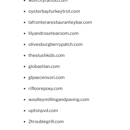
wolfcitytattoo.com
oysterbayturkeytrot.com
lafronterarestauranteybar.com
lilyandrosetearoom.com
olivesburgberrypatch.com
theslushkids.com
giobastian.com
glpascensori.com
rifloorepoxy.com
woolleymillingandpaving.com
uptonpvd.com
2troublegrill.com