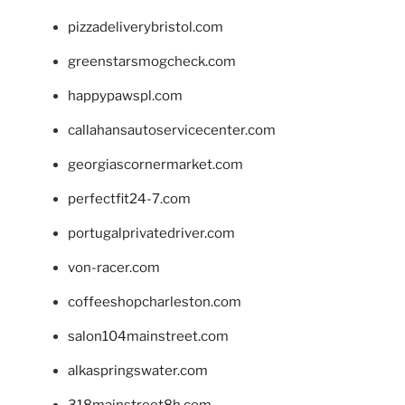
pizzadeliverybristol.com
greenstarsmogcheck.com
happypawspl.com
callahansautoservicecenter.com
georgiascornermarket.com
perfectfit24-7.com
portugalprivatedriver.com
von-racer.com
coffeeshopcharleston.com
salon104mainstreet.com
alkaspringswater.com
318mainstreet8h.com