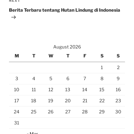
Next
NEXT
Post
Berita Terbaru tentang Hutan Lindung di Indonesia
August 2026
M
T
W
T
F
S
S
1
2
3
4
5
6
7
8
9
10
11
12
13
14
15
16
17
18
19
20
21
22
23
24
25
26
27
28
29
30
31
« Mar