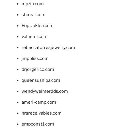
mpzin.com
stcreal.com
PopUpFlea.com
valueml.com
rebeccatorresjewelry.com
jmpbliss.com
drjorgerico.com
queensushipa.com
wendyweimerdds.com
ameri-camp.com
hrsreceivables.com
empconst1.com