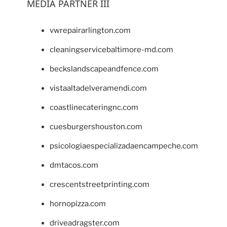
MEDIA PARTNER III
vwrepairarlington.com
cleaningservicebaltimore-md.com
beckslandscapeandfence.com
vistaaltadelveramendi.com
coastlinecateringnc.com
cuesburgershouston.com
psicologiaespecializadaencampeche.com
dmtacos.com
crescentstreetprinting.com
hornopizza.com
driveadragster.com