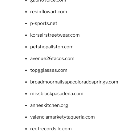
gabriovoice.com
resinflowart.com
p-sports.net
korsairstreetwear.com
petshopallston.com
avenue26tacos.com
topgglasses.com
broadmoornailsspacoloradosprings.com
missblackpasadena.com
anneskitchen.org
valenciamarketytaqueria.com
reefrecordsllc.com