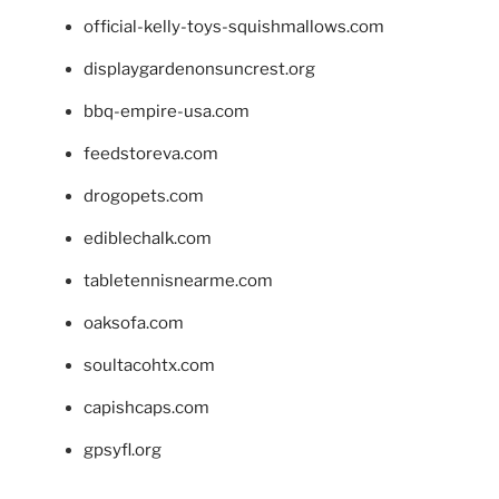
official-kelly-toys-squishmallows.com
displaygardenonsuncrest.org
bbq-empire-usa.com
feedstoreva.com
drogopets.com
ediblechalk.com
tabletennisnearme.com
oaksofa.com
soultacohtx.com
capishcaps.com
gpsyfl.org