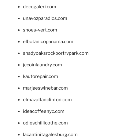
decogaleri.com
unavozparadios.com
shoes-vert.com
elbotanicopanama.com
shadyoaksrockportrvpark.com
jccoinlaundry.com
kautorepair.com
marjaeswinebar.com
elmazatlanclinton.com
ideacoffeenyc.com
odieschillicothe.com
lacantinitagalesburg.com