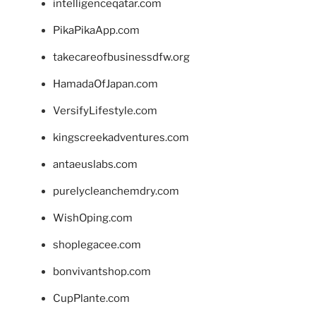
intelligenceqatar.com
PikaPikaApp.com
takecareofbusinessdfw.org
HamadaOfJapan.com
VersifyLifestyle.com
kingscreekadventures.com
antaeuslabs.com
purelycleanchemdry.com
WishOping.com
shoplegacee.com
bonvivantshop.com
CupPlante.com