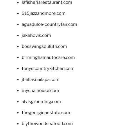
lafisheriarestaurant.com
915jazzandmore.com
aguadulce-countryfair.com
jakehovis.com
bosswingsduluth.com
birminghamautocare.com
tonyscountrykitchen.com
jbellasnailspa.com
mychaihouse.com
alvisgrooming.com
thegeorginaestate.com
blythewoodseafood.com