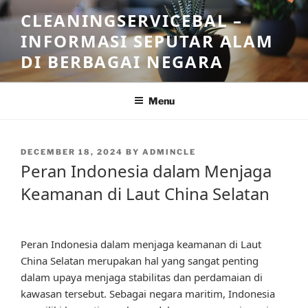
Skip
CLEANINGSERVICEBAL –
to
INFORMASI SEPUTAR ALAM
content
DI BERBAGAI NEGARA
Menu
POSTED
DECEMBER 18, 2024
BY
ADMINCLE
ON
Peran Indonesia dalam Menjaga
Keamanan di Laut China Selatan
Peran Indonesia dalam menjaga keamanan di Laut
China Selatan merupakan hal yang sangat penting
dalam upaya menjaga stabilitas dan perdamaian di
kawasan tersebut. Sebagai negara maritim, Indonesia