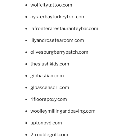
wolfcitytattoo.com
oysterbayturkeytrot.com
lafronterarestauranteybar.com
lilyandrosetearoom.com
olivesburgberrypatch.com
theslushkids.com
giobastian.com
glpascensori.com
rifloorepoxy.com
woolleymillingandpaving.com
uptonpvd.com
2troublegrill.com