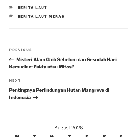
CATEGORIES
BERITA LAUT
TAGS
BERITA LAUT MERAH
Post
Previous
PREVIOUS
navigation
Post
Misteri Alam Gaib Sebelum dan Sesudah Hari
Kemudian: Fakta atau Mitos?
Next
NEXT
Post
Pentingnya Perlindungan Hutan Mangrove di
Indonesia
August 2026
M
T
W
T
F
S
S