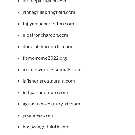
studiopiattellina.com
jannagrillspringfield.com
fujiyamacharleston.com
elpatronchardon.com
donglaishun-order.com
fiamc-rome2022.org
mariceworldessentials.com
lafisheriarestaurant.com
915jazzandmore.com
aguadulce-countryfair.com
jakehovis.com
bosswingsduluth.com