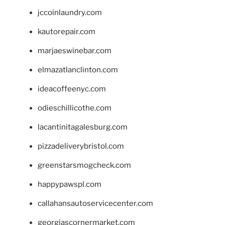
jccoinlaundry.com
kautorepair.com
marjaeswinebar.com
elmazatlanclinton.com
ideacoffeenyc.com
odieschillicothe.com
lacantinitagalesburg.com
pizzadeliverybristol.com
greenstarsmogcheck.com
happypawspl.com
callahansautoservicecenter.com
georgiascornermarket.com