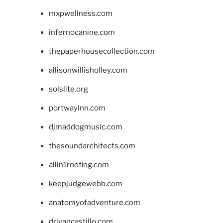
mxpwellness.com
infernocanine.com
thepaperhousecollection.com
allisonwillisholley.com
solslite.org
portwayinn.com
djmaddogmusic.com
thesoundarchitects.com
allin1roofing.com
keepjudgewebb.com
anatomyofadventure.com
drivancastillo.com