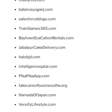
balanceyoganj.com
salesforceblogs.com
TrainGames365.com
BaytownEvaCationRentals.com
JabalpurCakeDelivery.com
halobjd.com
intelligenceqatar.com
PikaPikaApp.com
takecareofbusinessdfw.org
HamadaOfJapan.com
VersifyLifestyle.com