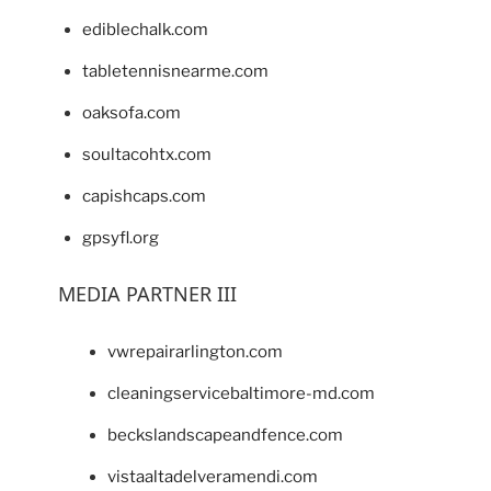
ediblechalk.com
tabletennisnearme.com
oaksofa.com
soultacohtx.com
capishcaps.com
gpsyfl.org
MEDIA PARTNER III
vwrepairarlington.com
cleaningservicebaltimore-md.com
beckslandscapeandfence.com
vistaaltadelveramendi.com