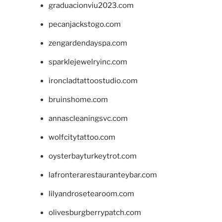
graduacionviu2023.com
pecanjackstogo.com
zengardendayspa.com
sparklejewelryinc.com
ironcladtattoostudio.com
bruinshome.com
annascleaningsvc.com
wolfcitytattoo.com
oysterbayturkeytrot.com
lafronterarestauranteybar.com
lilyandrosetearoom.com
olivesburgberrypatch.com