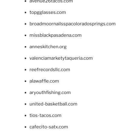
avenue26tacos.com
topgglasses.com
broadmoornailsspacoloradosprings.com
missblackpasadena.com
anneskitchen.org
valenciamarketytaqueria.com
reefrecordsllc.com
alawaffle.com
aryouthfishing.com
united-basketball.com
tios-tacos.com
cafecito-satx.com