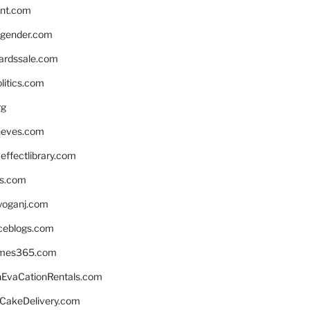
nnt.com
gender.com
ardssale.com
litics.com
rg
neves.com
ffectlibrary.com
ns.com
yoganj.com
rceblogs.com
ames365.com
EvaCationRentals.com
rCakeDelivery.com