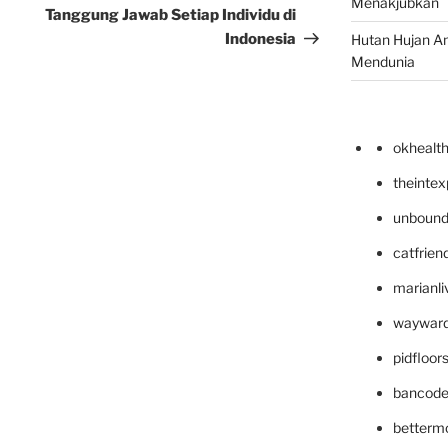
Menakjubkan
Tanggung Jawab Setiap Individu di
Indonesia
Hutan Hujan A
Mendunia
okhealt
theinte
unbound
catfrien
marianli
wayward
pidfloo
bancode
betterm