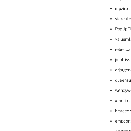
mpzin.c
stcreal.
PopUpFl
valueml
rebecca
jmpblis
drjorger
queensu
wendyw
ameri-
hrsrece
empcon