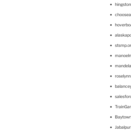
hingsto
choosea
hoverbo
alaskapo
stsmp.o
manoel
mandelae
roselyn
balance
salesfo
TrainG
Baytown
Jabalpu