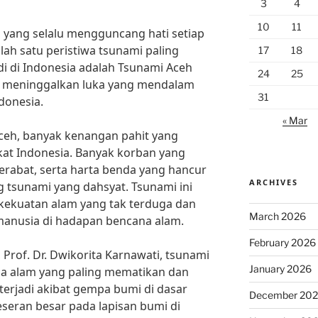
3
4
10
11
 yang selalu mengguncang hati setiap
ah satu peristiwa tsunami paling
17
18
i di Indonesia adalah Tsunami Aceh
24
25
ni meninggalkan luka yang mendalam
31
donesia.
« Mar
eh, banyak kenangan pahit yang
kat Indonesia. Banyak korban yang
rabat, serta harta benda yang hancur
ARCHIVES
tsunami yang dahsyat. Tsunami ini
kekuatan alam yang tak terduga dan
March 2026
anusia di hadapan bencana alam.
February 2026
Prof. Dr. Dwikorita Karnawati, tsunami
January 2026
a alam yang paling mematikan dan
terjadi akibat gempa bumi di dasar
December 20
seran besar pada lapisan bumi di