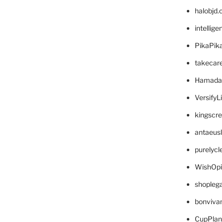
halobjd
intellig
PikaPik
takecar
Hamada
VersifyL
kingscr
antaeus
purelyc
WishOp
shopleg
bonviva
CupPlan