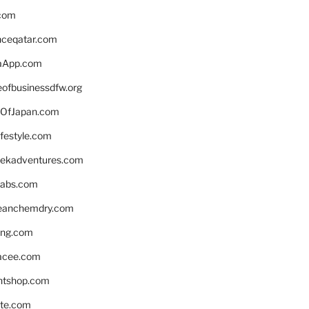
.com
enceqatar.com
aApp.com
eofbusinessdfw.org
OfJapan.com
ifestyle.com
eekadventures.com
labs.com
leanchemdry.com
ing.com
acee.com
ntshop.com
te.com