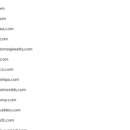
om
com
ea.com
.com
torresjewelry.com
s.com
ico.com
shipa.com
eimerdds.com
camp.com
ivables.com
st1.com