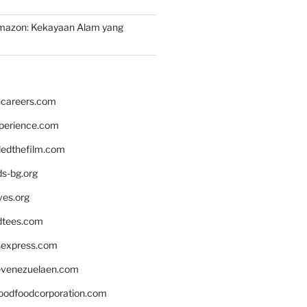
mazon: Kekayaan Alam yang
hcareers.com
xperience.com
edthefilm.com
ds-bg.org
ves.org
tees.com
rsexpress.com
venezuelaen.com
oodfoodcorporation.com