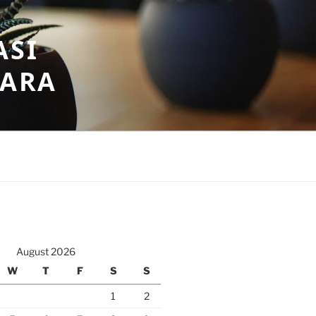
ASI
GARA
August 2026
W
T
F
S
S
1
2