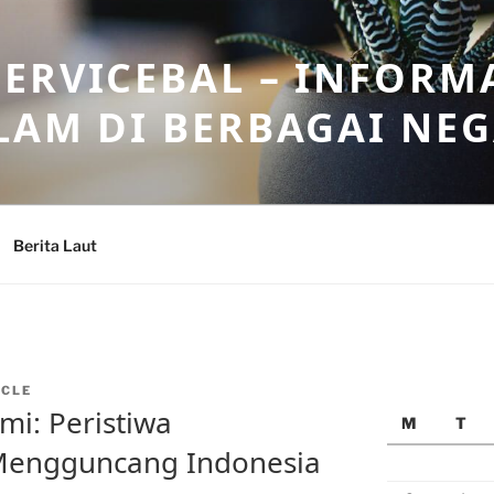
ERVICEBAL – INFORM
LAM DI BERBAGAI NE
Berita Laut
CLE
i: Peristiwa
M
T
Mengguncang Indonesia