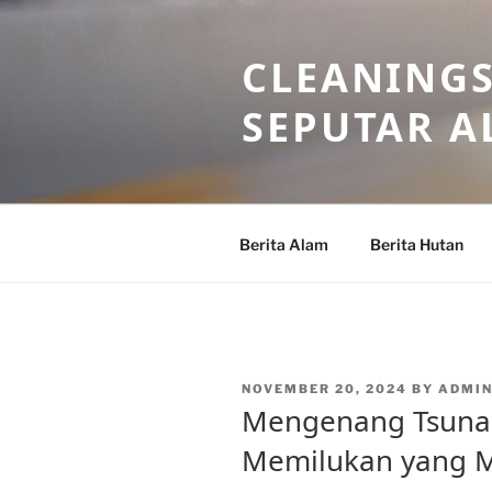
Skip
to
CLEANINGS
content
SEPUTAR A
Berita Alam
Berita Hutan
POSTED
NOVEMBER 20, 2024
BY
ADMIN
ON
Mengenang Tsunam
Memilukan yang 