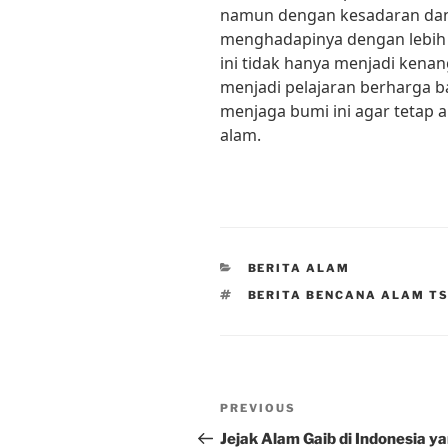
namun dengan kesadaran dan 
menghadapinya dengan lebih 
ini tidak hanya menjadi kena
menjadi pelajaran berharga b
menjaga bumi ini agar tetap
alam.
CATEGORIES
BERITA ALAM
TAGS
BERITA BENCANA ALAM T
Post
Previous
PREVIOUS
navigation
Post
Jejak Alam Gaib di Indonesia y