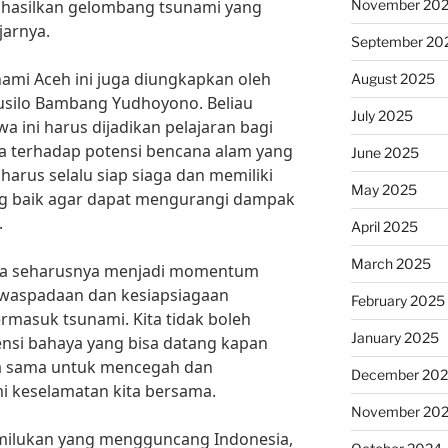
November 20
ghasilkan gelombang tsunami yang
jarnya.
September 20
nami Aceh ini juga diungkapkan oleh
August 2025
 Susilo Bambang Yudhoyono. Beliau
July 2025
 ini harus dijadikan pelajaran bagi
a terhadap potensi bencana alam yang
June 2025
a harus selalu siap siaga dan memiliki
May 2025
ng baik agar dapat mengurangi dampak
.
April 2025
March 2025
ga seharusnya menjadi momentum
ewaspadaan dan kesiapsiagaan
February 2025
masuk tsunami. Kita tidak boleh
January 2025
si bahaya yang bisa datang kapan
rja sama untuk mencegah dan
December 20
i keselamatan kita bersama.
November 20
milukan yang mengguncang Indonesia,