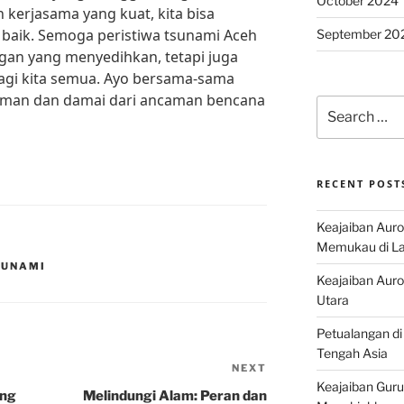
October 2024
kerjasama yang kuat, kita bisa
baik. Semoga peristiwa tsunami Aceh
September 20
ngan yang menyedihkan, tetapi juga
agi kita semua. Ayo bersama-sama
 aman dan damai dari ancaman bencana
Search
for:
RECENT POST
Keajaiban Auro
Memukau di La
SUNAMI
Keajaiban Auror
Utara
Petualangan di
Tengah Asia
NEXT
Next
Keajaiban Guru
Post
ang
Melindungi Alam: Peran dan