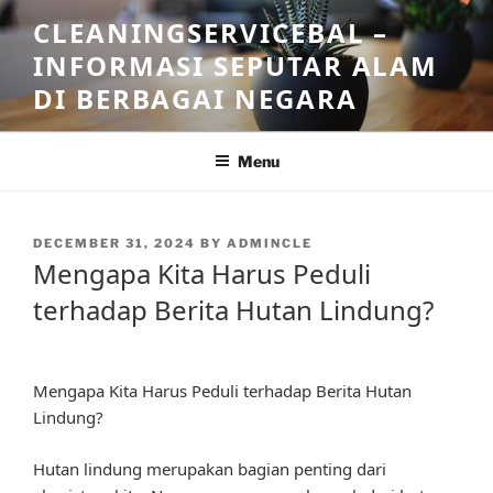
Skip
CLEANINGSERVICEBAL –
to
INFORMASI SEPUTAR ALAM
content
DI BERBAGAI NEGARA
Menu
POSTED
DECEMBER 31, 2024
BY
ADMINCLE
ON
Mengapa Kita Harus Peduli
terhadap Berita Hutan Lindung?
Mengapa Kita Harus Peduli terhadap Berita Hutan
Lindung?
Hutan lindung merupakan bagian penting dari