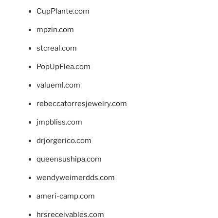
CupPlante.com
mpzin.com
stcreal.com
PopUpFlea.com
valueml.com
rebeccatorresjewelry.com
jmpbliss.com
drjorgerico.com
queensushipa.com
wendyweimerdds.com
ameri-camp.com
hrsreceivables.com