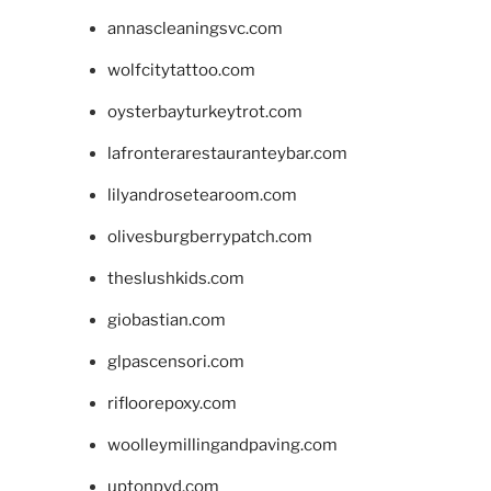
annascleaningsvc.com
wolfcitytattoo.com
oysterbayturkeytrot.com
lafronterarestauranteybar.com
lilyandrosetearoom.com
olivesburgberrypatch.com
theslushkids.com
giobastian.com
glpascensori.com
rifloorepoxy.com
woolleymillingandpaving.com
uptonpvd.com