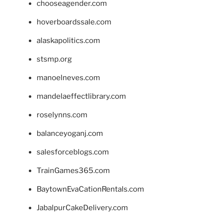
chooseagender.com
hoverboardssale.com
alaskapolitics.com
stsmp.org
manoelneves.com
mandelaeffectlibrary.com
roselynns.com
balanceyoganj.com
salesforceblogs.com
TrainGames365.com
BaytownEvaCationRentals.com
JabalpurCakeDelivery.com