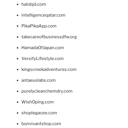
halobjd.com
intelligenceqatar.com
PikaPikaApp.com
takecareofbusinessdfw.org
HamadaOfJapan.com
VersifyLifestyle.com
kingscreekadventures.com
antaeuslabs.com
purelycleanchemdry.com
WishOping.com
shoplegacee.com
bonvivantshop.com