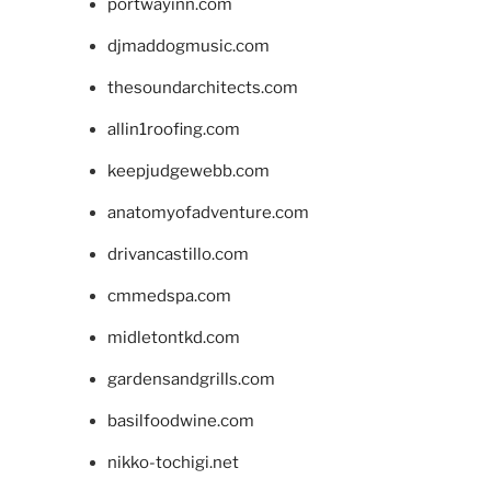
portwayinn.com
djmaddogmusic.com
thesoundarchitects.com
allin1roofing.com
keepjudgewebb.com
anatomyofadventure.com
drivancastillo.com
cmmedspa.com
midletontkd.com
gardensandgrills.com
basilfoodwine.com
nikko-tochigi.net