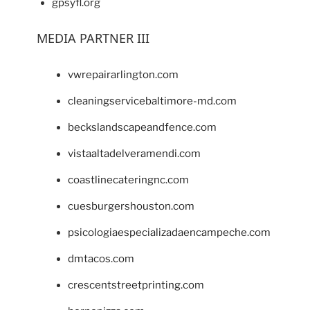
gpsyfl.org
MEDIA PARTNER III
vwrepairarlington.com
cleaningservicebaltimore-md.com
beckslandscapeandfence.com
vistaaltadelveramendi.com
coastlinecateringnc.com
cuesburgershouston.com
psicologiaespecializadaencampeche.com
dmtacos.com
crescentstreetprinting.com