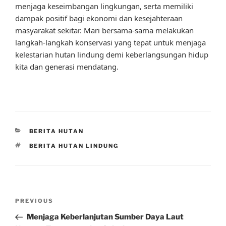
menjaga keseimbangan lingkungan, serta memiliki
dampak positif bagi ekonomi dan kesejahteraan
masyarakat sekitar. Mari bersama-sama melakukan
langkah-langkah konservasi yang tepat untuk menjaga
kelestarian hutan lindung demi keberlangsungan hidup
kita dan generasi mendatang.
CATEGORIES
BERITA HUTAN
TAGS
BERITA HUTAN LINDUNG
Post
Previous
PREVIOUS
navigation
Post
Menjaga Keberlanjutan Sumber Daya Laut