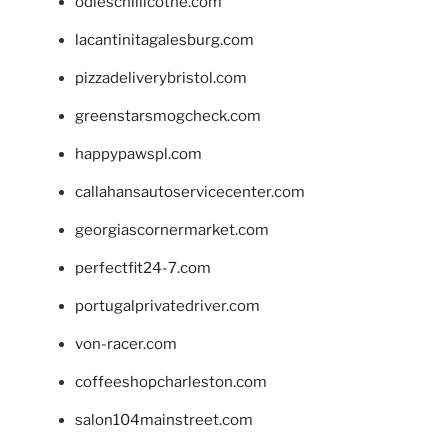
odieschillicothe.com
lacantinitagalesburg.com
pizzadeliverybristol.com
greenstarsmogcheck.com
happypawspl.com
callahansautoservicecenter.com
georgiascornermarket.com
perfectfit24-7.com
portugalprivatedriver.com
von-racer.com
coffeeshopcharleston.com
salon104mainstreet.com