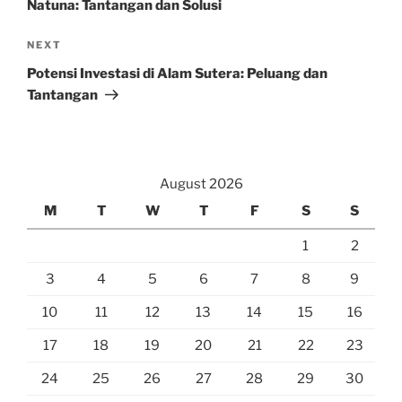
Natuna: Tantangan dan Solusi
Next
NEXT
Post
Potensi Investasi di Alam Sutera: Peluang dan
Tantangan
August 2026
M
T
W
T
F
S
S
1
2
3
4
5
6
7
8
9
10
11
12
13
14
15
16
17
18
19
20
21
22
23
24
25
26
27
28
29
30