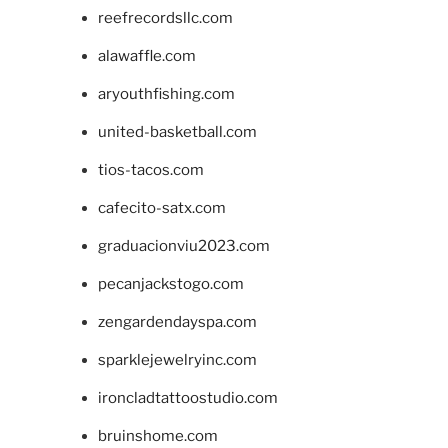
reefrecordsllc.com
alawaffle.com
aryouthfishing.com
united-basketball.com
tios-tacos.com
cafecito-satx.com
graduacionviu2023.com
pecanjackstogo.com
zengardendayspa.com
sparklejewelryinc.com
ironcladtattoostudio.com
bruinshome.com