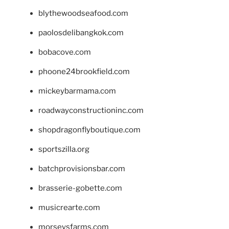
blythewoodseafood.com
paolosdelibangkok.com
bobacove.com
phoone24brookfield.com
mickeybarmama.com
roadwayconstructioninc.com
shopdragonflyboutique.com
sportszilla.org
batchprovisionsbar.com
brasserie-gobette.com
musicrearte.com
morseysfarms.com