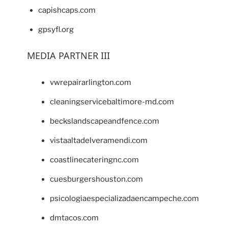
capishcaps.com
gpsyfl.org
MEDIA PARTNER III
vwrepairarlington.com
cleaningservicebaltimore-md.com
beckslandscapeandfence.com
vistaaltadelveramendi.com
coastlinecateringnc.com
cuesburgershouston.com
psicologiaespecializadaencampeche.com
dmtacos.com