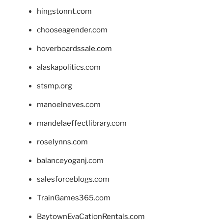
hingstonnt.com
chooseagender.com
hoverboardssale.com
alaskapolitics.com
stsmp.org
manoelneves.com
mandelaeffectlibrary.com
roselynns.com
balanceyoganj.com
salesforceblogs.com
TrainGames365.com
BaytownEvaCationRentals.com