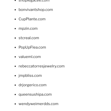
shoplegacee.com
bonvivantshop.com
CupPlante.com
mpzin.com
stcreal.com
PopUpFlea.com
valueml.com
rebeccatorresjewelry.com
jmpbliss.com
drjorgerico.com
queensushipa.com
wendyweimerdds.com