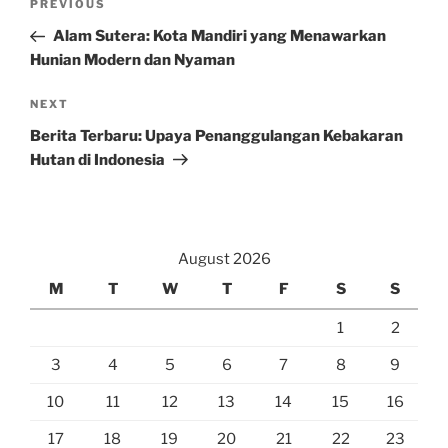
Previous
PREVIOUS
navigation
Post
Alam Sutera: Kota Mandiri yang Menawarkan
Hunian Modern dan Nyaman
Next
NEXT
Post
Berita Terbaru: Upaya Penanggulangan Kebakaran
Hutan di Indonesia
August 2026
M
T
W
T
F
S
S
1
2
3
4
5
6
7
8
9
10
11
12
13
14
15
16
17
18
19
20
21
22
23