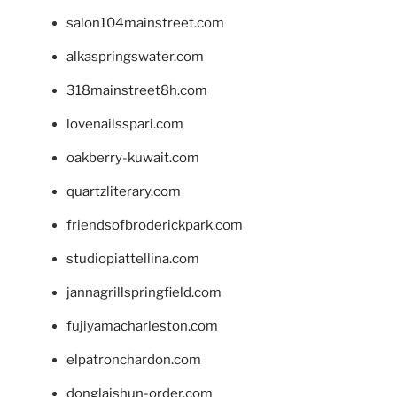
salon104mainstreet.com
alkaspringswater.com
318mainstreet8h.com
lovenailsspari.com
oakberry-kuwait.com
quartzliterary.com
friendsofbroderickpark.com
studiopiattellina.com
jannagrillspringfield.com
fujiyamacharleston.com
elpatronchardon.com
donglaishun-order.com