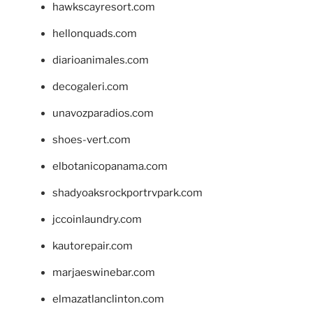
hawkscayresort.com
hellonquads.com
diarioanimales.com
decogaleri.com
unavozparadios.com
shoes-vert.com
elbotanicopanama.com
shadyoaksrockportrvpark.com
jccoinlaundry.com
kautorepair.com
marjaeswinebar.com
elmazatlanclinton.com