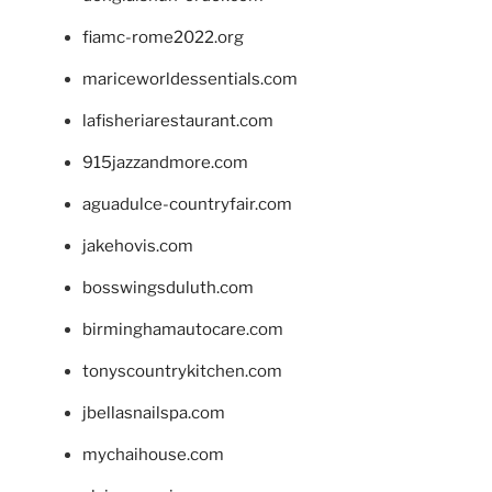
fiamc-rome2022.org
mariceworldessentials.com
lafisheriarestaurant.com
915jazzandmore.com
aguadulce-countryfair.com
jakehovis.com
bosswingsduluth.com
birminghamautocare.com
tonyscountrykitchen.com
jbellasnailspa.com
mychaihouse.com