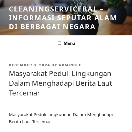
Skip
CLEANINGSERVICEBAL –
to
INFORMASI SEPUTAR ALAM
content
DI BERBAGAI NEGARA
Menu
POSTED
DECEMBER 8, 2024
BY
ADMINCLE
ON
Masyarakat Peduli Lingkungan
Dalam Menghadapi Berita Laut
Tercemar
Masyarakat Peduli Lingkungan Dalam Menghadapi
Berita Laut Tercemar