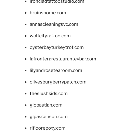
ironcladtattoostudio.com
bruinshome.com
annascleaningsvc.com
wolfcitytattoo.com
oysterbayturkeytrot.com
lafronterarestauranteybar.com
lilyandrosetearoom.com
olivesburgberrypatch.com
theslushkids.com
giobastian.com
glpascensori.com
rifloorepoxy.com