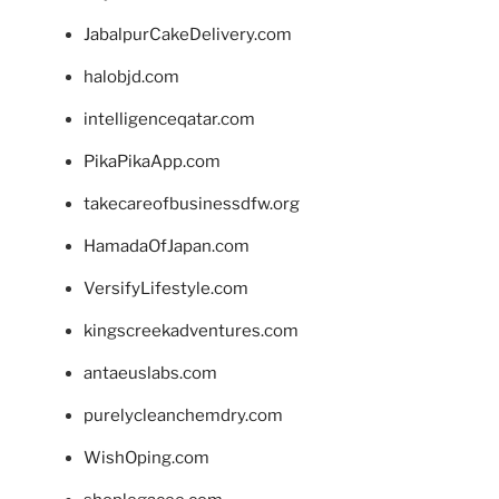
JabalpurCakeDelivery.com
halobjd.com
intelligenceqatar.com
PikaPikaApp.com
takecareofbusinessdfw.org
HamadaOfJapan.com
VersifyLifestyle.com
kingscreekadventures.com
antaeuslabs.com
purelycleanchemdry.com
WishOping.com