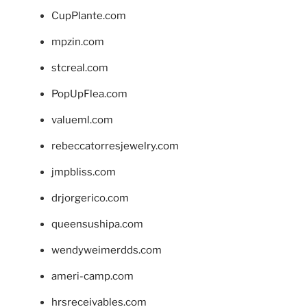
CupPlante.com
mpzin.com
stcreal.com
PopUpFlea.com
valueml.com
rebeccatorresjewelry.com
jmpbliss.com
drjorgerico.com
queensushipa.com
wendyweimerdds.com
ameri-camp.com
hrsreceivables.com