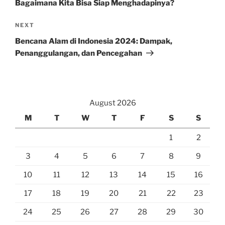
Bagaimana Kita Bisa Siap Menghadapinya?
Next
NEXT
Post
Bencana Alam di Indonesia 2024: Dampak,
Penanggulangan, dan Pencegahan
August 2026
M
T
W
T
F
S
S
1
2
3
4
5
6
7
8
9
10
11
12
13
14
15
16
17
18
19
20
21
22
23
24
25
26
27
28
29
30