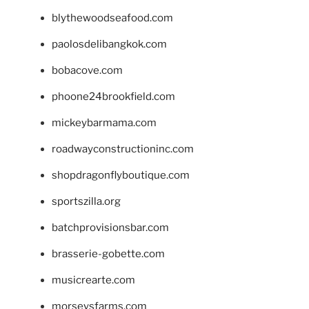
blythewoodseafood.com
paolosdelibangkok.com
bobacove.com
phoone24brookfield.com
mickeybarmama.com
roadwayconstructioninc.com
shopdragonflyboutique.com
sportszilla.org
batchprovisionsbar.com
brasserie-gobette.com
musicrearte.com
morseysfarms.com