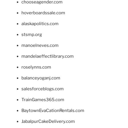
chooseagender.com
hoverboardssale.com
alaskapolitics.com
stsmp.org
manoelneves.com
mandelaeffectlibrary.com
roselynns.com
balanceyoganj.com
salesforceblogs.com
TrainGames365.com
BaytownEvaCationRentals.com
JabalpurCakeDelivery.com