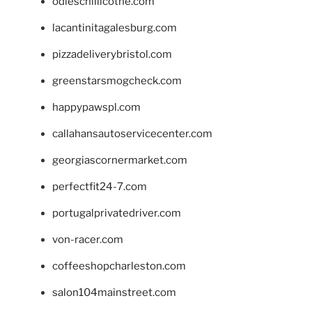
odieschillicothe.com
lacantinitagalesburg.com
pizzadeliverybristol.com
greenstarsmogcheck.com
happypawspl.com
callahansautoservicecenter.com
georgiascornermarket.com
perfectfit24-7.com
portugalprivatedriver.com
von-racer.com
coffeeshopcharleston.com
salon104mainstreet.com