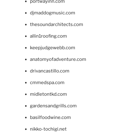
portwayinn.com
djmaddogmusic.com
thesoundarchitects.com
allin1roofing.com
keepjudgewebb.com
anatomyofadventure.com
drivancastillo.com
cmmedspa.com
midletontkd.com
gardensandgrills.com
basilfoodwine.com
nikko-tochigi.net