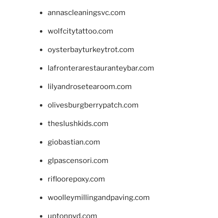
annascleaningsvc.com
wolfcitytattoo.com
oysterbayturkeytrot.com
lafronterarestauranteybar.com
lilyandrosetearoom.com
olivesburgberrypatch.com
theslushkids.com
giobastian.com
glpascensori.com
rifloorepoxy.com
woolleymillingandpaving.com
uptonpvd.com