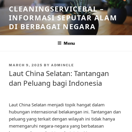
Skip
CLEANINGSERVICEBAL –
to
INFORMASI SEPUTAR ALAM
content
DI BERBAGAI NEGARA
Menu
POSTED
MARCH 9, 2025
BY
ADMINCLE
ON
Laut China Selatan: Tantangan
dan Peluang bagi Indonesia
Laut China Selatan menjadi topik hangat dalam
hubungan internasional belakangan ini. Tantangan dan
peluang yang terkait dengan wilayah ini tidak hanya
memengaruhi negara-negara yang berbatasan