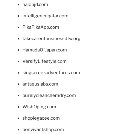
halobjd.com
intelligenceqatar.com
PikaPikaApp.com
takecareofbusinessdfw.org
HamadaOfJapan.com
VersifyLifestyle.com
kingscreekadventures.com
antaeuslabs.com
purelycleanchemdry.com
WishOping.com
shoplegacee.com
bonvivantshop.com