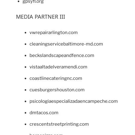
gpsyfl.org
MEDIA PARTNER III
vwrepairarlington.com
cleaningservicebaltimore-md.com
beckslandscapeandfence.com
vistaaltadelveramendi.com
coastlinecateringnc.com
cuesburgershouston.com
psicologiaespecializadaencampeche.com
dmtacos.com
crescentstreetprinting.com