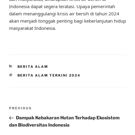
Indonesia dapat segera teratasi. Upaya pemerintah
dalam menanggulangi krisis air bersih di tahun 2024
akan menjadi tonggak penting bagi keberlanjutan hidup
masyarakat Indonesia.
CATEGORIES
BERITA ALAM
TAGS
BERITA ALAM TERKINI 2024
Post
Previous
PREVIOUS
navigation
Post
Dampak Kebakaran Hutan Terhadap Ekosistem
dan Biodiversitas Indonesia