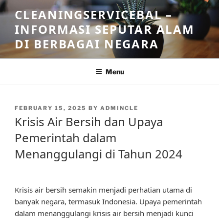
Skip
CLEANINGSERVICEBAL –
to
INFORMASI SEPUTAR ALAM
content
DI BERBAGAI NEGARA
Menu
POSTED
FEBRUARY 15, 2025
BY
ADMINCLE
ON
Krisis Air Bersih dan Upaya
Pemerintah dalam
Menanggulangi di Tahun 2024
Krisis air bersih semakin menjadi perhatian utama di
banyak negara, termasuk Indonesia. Upaya pemerintah
dalam menanggulangi krisis air bersih menjadi kunci