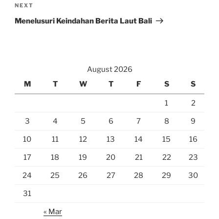
Next
NEXT
Post
Menelusuri Keindahan Berita Laut Bali
August 2026
M
T
W
T
F
S
S
1
2
3
4
5
6
7
8
9
10
11
12
13
14
15
16
17
18
19
20
21
22
23
24
25
26
27
28
29
30
31
« Mar