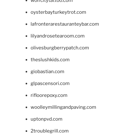
wolfcitytattoo.com
oysterbayturkeytrot.com
lafronterarestauranteybar.com
lilyandrosetearoom.com
olivesburgberrypatch.com
theslushkids.com
giobastian.com
glpascensori.com
rifloorepoxy.com
woolleymillingandpaving.com
uptonpvd.com
2troublegrill.com