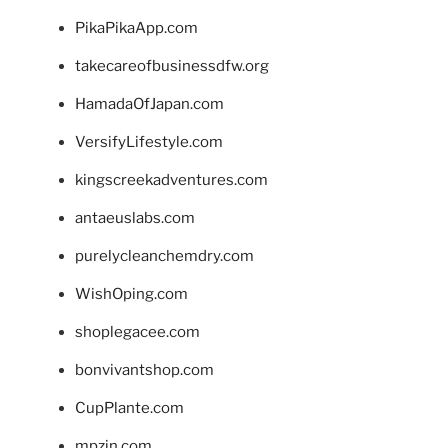
PikaPikaApp.com
takecareofbusinessdfw.org
HamadaOfJapan.com
VersifyLifestyle.com
kingscreekadventures.com
antaeuslabs.com
purelycleanchemdry.com
WishOping.com
shoplegacee.com
bonvivantshop.com
CupPlante.com
mpzin.com