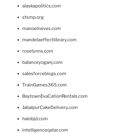
alaskapolitics.com
stsmp.org
manoelneves.com
mandelaeffectlibrary.com
roselynns.com
balanceyoganj.com
salesforceblogs.com
TrainGames365.com
BaytownEvaCationRentals.com
JabalpurCakeDelivery.com
halobjd.com
intelligenceqatar.com