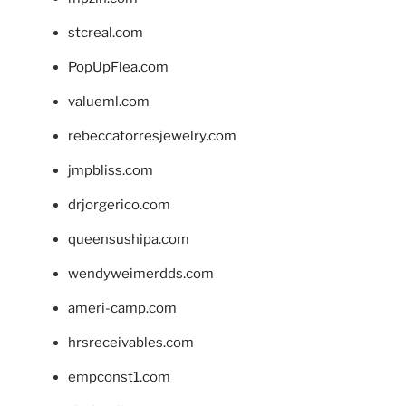
stcreal.com
PopUpFlea.com
valueml.com
rebeccatorresjewelry.com
jmpbliss.com
drjorgerico.com
queensushipa.com
wendyweimerdds.com
ameri-camp.com
hrsreceivables.com
empconst1.com