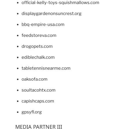
official-kelly-toys-squishmallows.com
displaygardenonsuncrest.org
bbq-empire-usa.com
feedstoreva.com
drogopets.com
ediblechalk.com
tabletennisnearme.com
oaksofa.com
soultacohtx.com
capishcaps.com
gpsyfl.org
MEDIA PARTNER III