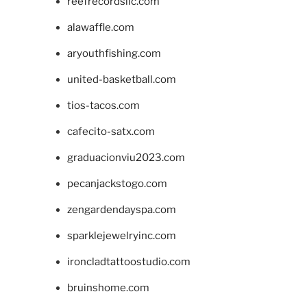
reefrecordsllc.com
alawaffle.com
aryouthfishing.com
united-basketball.com
tios-tacos.com
cafecito-satx.com
graduacionviu2023.com
pecanjackstogo.com
zengardendayspa.com
sparklejewelryinc.com
ironcladtattoostudio.com
bruinshome.com