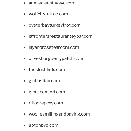
annascleaningsvc.com
wolfcitytattoo.com
oysterbayturkeytrot.com
lafronterarestauranteybar.com
lilyandrosetearoom.com
olivesburgberrypatch.com
theslushkids.com
giobastian.com
glpascensori.com
rifloorepoxy.com
woolleymillingandpaving.com
uptonpvd.com