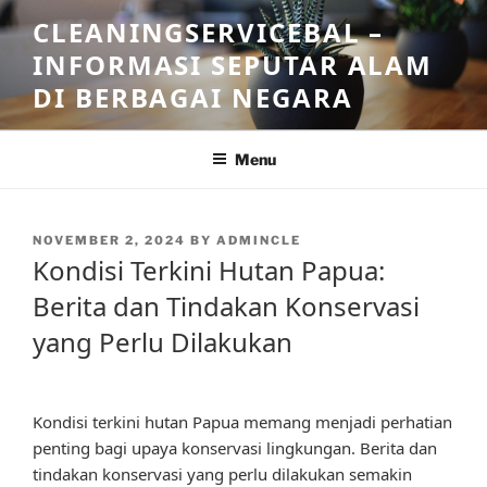
Skip
CLEANINGSERVICEBAL –
to
INFORMASI SEPUTAR ALAM
content
DI BERBAGAI NEGARA
Menu
POSTED
NOVEMBER 2, 2024
BY
ADMINCLE
ON
Kondisi Terkini Hutan Papua:
Berita dan Tindakan Konservasi
yang Perlu Dilakukan
Kondisi terkini hutan Papua memang menjadi perhatian
penting bagi upaya konservasi lingkungan. Berita dan
tindakan konservasi yang perlu dilakukan semakin