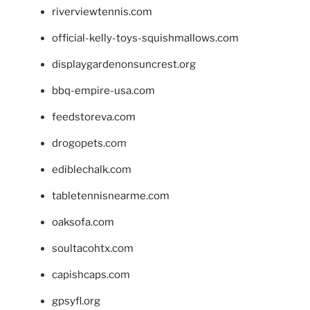
riverviewtennis.com
official-kelly-toys-squishmallows.com
displaygardenonsuncrest.org
bbq-empire-usa.com
feedstoreva.com
drogopets.com
ediblechalk.com
tabletennisnearme.com
oaksofa.com
soultacohtx.com
capishcaps.com
gpsyfl.org