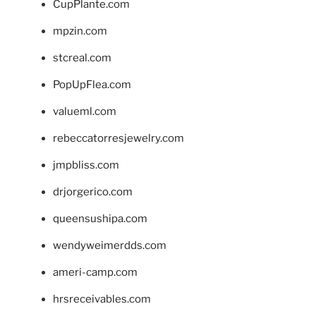
CupPlante.com
mpzin.com
stcreal.com
PopUpFlea.com
valueml.com
rebeccatorresjewelry.com
jmpbliss.com
drjorgerico.com
queensushipa.com
wendyweimerdds.com
ameri-camp.com
hrsreceivables.com