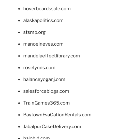
hoverboardssale.com
alaskapolitics.com
stsmp.org
manoelneves.com
mandelaeffectlibrary.com
roselynns.com
balanceyoganj.com
salesforceblogs.com
TrainGames365.com
BaytownEvaCationRentals.com
JabalpurCakeDelivery.com
halobjd.com