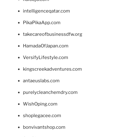
intelligenceqatar.com
PikaPikaApp.com
takecareofbusinessdfw.org
HamadaOfJapan.com
VersifyLifestyle.com
kingscreekadventures.com
antaeuslabs.com
purelycleanchemdry.com
WishOping.com
shoplegacee.com
bonvivantshop.com