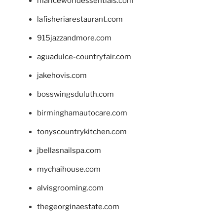
mariceworldessentials.com
lafisheriarestaurant.com
915jazzandmore.com
aguadulce-countryfair.com
jakehovis.com
bosswingsduluth.com
birminghamautocare.com
tonyscountrykitchen.com
jbellasnailspa.com
mychaihouse.com
alvisgrooming.com
thegeorginaestate.com