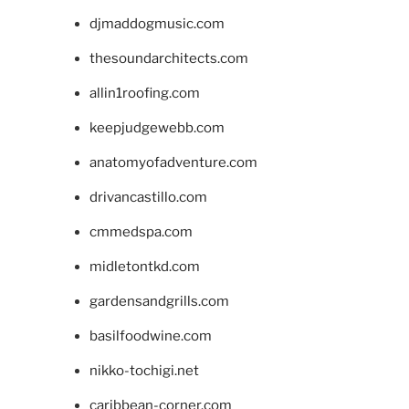
djmaddogmusic.com
thesoundarchitects.com
allin1roofing.com
keepjudgewebb.com
anatomyofadventure.com
drivancastillo.com
cmmedspa.com
midletontkd.com
gardensandgrills.com
basilfoodwine.com
nikko-tochigi.net
caribbean-corner.com