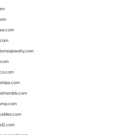
om
com
ea.com
.com
torresjewelry.com
s.com
ico.com
shipa.com
eimerdds.com
camp.com
ivables.com
st1.com