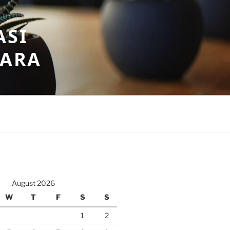
ASI
GARA
August 2026
W
T
F
S
S
1
2