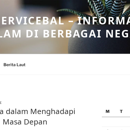
ERVICEBAL – INFORM
LAM DI BERBAGAI NE
Berita Laut
E
ia dalam Menghadapi
M
T
di Masa Depan