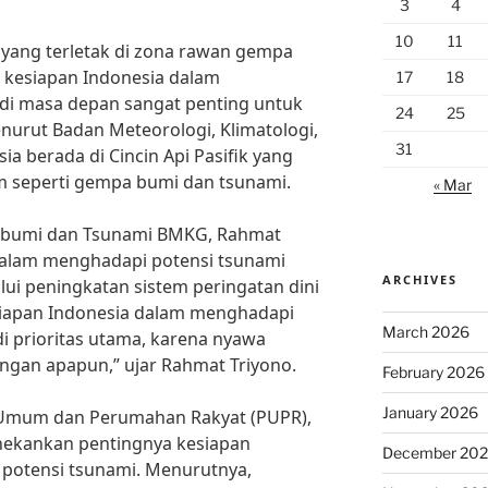
3
4
10
11
yang terletak di zona rawan gempa
, kesiapan Indonesia dalam
17
18
di masa depan sangat penting untuk
24
25
nurut Badan Meteorologi, Klimatologi,
31
ia berada di Cincin Api Pasifik yang
m seperti gempa bumi dan tsunami.
« Mar
abumi dan Tsunami BMKG, Rahmat
 dalam menghadapi potensi tsunami
ARCHIVES
lui peningkatan sistem peringatan dini
siapan Indonesia dalam menghadapi
March 2026
i prioritas utama, karena nyawa
engan apapun,” ujar Rahmat Triyono.
February 2026
January 2026
an Umum dan Perumahan Rakyat (PUPR),
nekankan pentingnya kesiapan
December 20
potensi tsunami. Menurutnya,