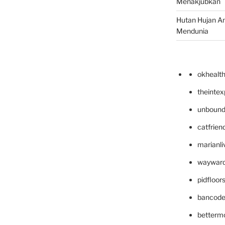
Menakjubkan
Hutan Hujan A
Mendunia
okhealt
theinte
unbound
catfrien
marianli
wayward
pidfloo
bancode
betterm