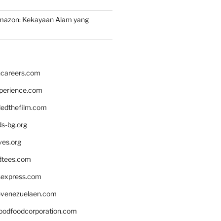
mazon: Kekayaan Alam yang
hcareers.com
xperience.com
edthefilm.com
ds-bg.org
ves.org
tees.com
rsexpress.com
venezuelaen.com
oodfoodcorporation.com