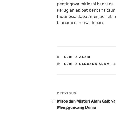
pentingnya mitigasi bencana,
kerugian akibat bencana tsu
Indonesia dapat menjadi lebi
tsunami di masa depan.
CATEGORIES
BERITA ALAM
TAGS
BERITA BENCANA ALAM T
Post
Previous
PREVIOUS
navigation
Post
Mitos dan Misteri Alam Gaib y
Mengguncang Dunia