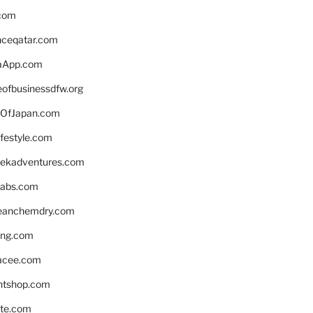
.com
enceqatar.com
aApp.com
eofbusinessdfw.org
OfJapan.com
ifestyle.com
eekadventures.com
labs.com
leanchemdry.com
ing.com
acee.com
ntshop.com
te.com