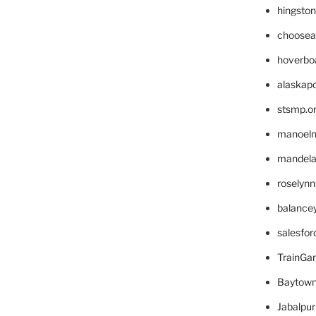
hingsto
choosea
hoverbo
alaskapo
stsmp.o
manoel
mandelae
roselyn
balance
salesfo
TrainG
Baytown
Jabalpu