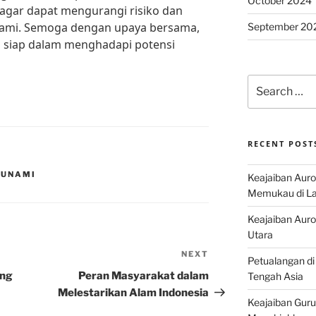
October 2024
 agar dapat mengurangi risiko dan
nami. Semoga dengan upaya bersama,
September 20
h siap dalam menghadapi potensi
Search
for:
RECENT POST
SUNAMI
Keajaiban Auro
Memukau di La
Keajaiban Auror
Utara
NEXT
Next
Petualangan di
Post
ang
Peran Masyarakat dalam
Tengah Asia
Melestarikan Alam Indonesia
Keajaiban Guru