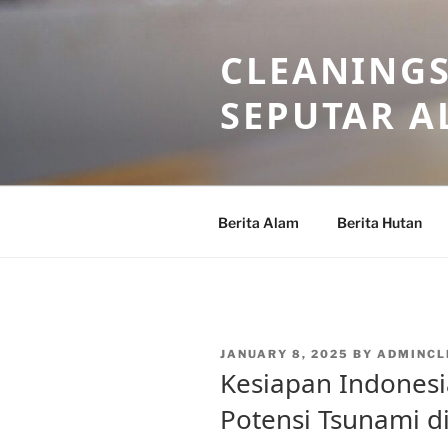
Skip
to
CLEANINGS
content
SEPUTAR A
Berita Alam
Berita Hutan
POSTED
JANUARY 8, 2025
BY
ADMINCL
ON
Kesiapan Indones
Potensi Tsunami 