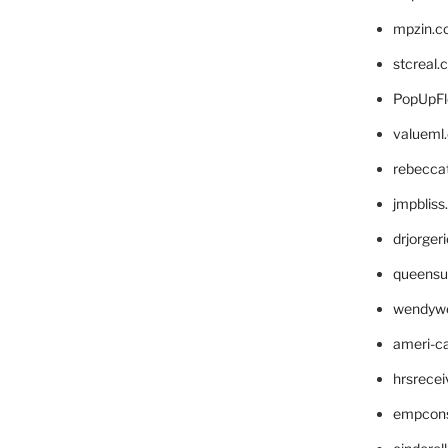
mpzin.c
stcreal.
PopUpFl
valueml
rebecca
jmpblis
drjorger
queensu
wendyw
ameri-
hrsrece
empcon