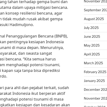
November 20
yang tahan terhadap gempa bumi dan
utama dalam upaya mitigasi bencana.
September 20
n konsep resiliensi bencana, agar
un tidak mudah rusak akibat gempa
August 2025
asuki Hadimuljono.
July 2025
ional Penanggulangan Bencana (BNPB),
June 2025
an pentingnya kesiapan Indonesia
May 2025
unami di masa depan. Menurutnya,
asyarakat, dan swasta sangat
April 2025
asi bencana. “Kita semua harus
March 2025
lam menghadapi potensi tsunami,
i kapan saja tanpa bisa diprediksi
February 2025
rdo.
January 2025
 para ahli dan pejabat terkait, sudah
December 20
rakat Indonesia ikut berperan aktif
November 20
nghadapi potensi tsunami di masa
ngkatkan kesiapan dan kesadaran akan