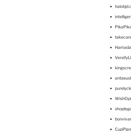
halobjd
intellig
PikaPik
takecar
Hamada
VersifyL
kingscr
antaeus
purelyc
WishOp
shopleg
bonviva
CupPlan