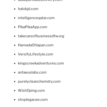
halobjd.com
intelligenceqatar.com
PikaPikaApp.com
takecareofbusinessdfw.org
HamadaOfJapan.com
VersifyLifestyle.com
kingscreekadventures.com
antaeuslabs.com
purelycleanchemdry.com
WishOping.com
shoplegacee.com