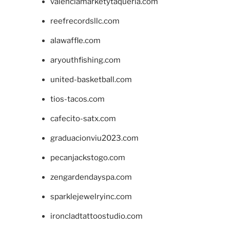
valenciamarketytaqueria.com
reefrecordsllc.com
alawaffle.com
aryouthfishing.com
united-basketball.com
tios-tacos.com
cafecito-satx.com
graduacionviu2023.com
pecanjackstogo.com
zengardendayspa.com
sparklejewelryinc.com
ironcladtattoostudio.com