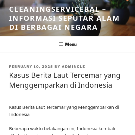
Skip
CLEANINGSERVICEBAL –
to
INFORMASI SEPUTAR ALAM
content
DI BERBAGAI NEGARA
Menu
POSTED
FEBRUARY 10, 2025
BY
ADMINCLE
ON
Kasus Berita Laut Tercemar yang
Menggemparkan di Indonesia
Kasus Berita Laut Tercemar yang Menggemparkan di
Indonesia
Beberapa waktu belakangan ini, Indonesia kembali