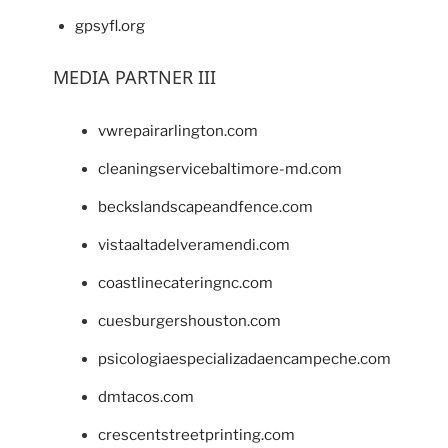
gpsyfl.org
MEDIA PARTNER III
vwrepairarlington.com
cleaningservicebaltimore-md.com
beckslandscapeandfence.com
vistaaltadelveramendi.com
coastlinecateringnc.com
cuesburgershouston.com
psicologiaespecializadaencampeche.com
dmtacos.com
crescentstreetprinting.com