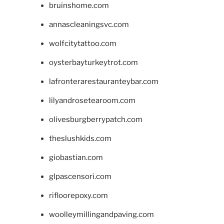
bruinshome.com
annascleaningsvc.com
wolfcitytattoo.com
oysterbayturkeytrot.com
lafronterarestauranteybar.com
lilyandrosetearoom.com
olivesburgberrypatch.com
theslushkids.com
giobastian.com
glpascensori.com
rifloorepoxy.com
woolleymillingandpaving.com