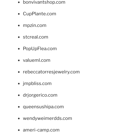
bonvivantshop.com
CupPlante.com
mpzin.com
stcreal.com
PopUpFlea.com
valueml.com
rebeccatorresjewelry.com
jmpbliss.com
drjorgerico.com
queensushipa.com
wendyweimerdds.com
ameri-camp.com