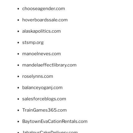
chooseagender.com
hoverboardssale.com
alaskapolitics.com
stsmp.org
manoelneves.com
mandelaeffectlibrary.com
roselynns.com
balanceyoganj.com
salesforceblogs.com
TrainGames365.com
BaytownEvaCationRentals.com
JabalpurCakeDelivery.com