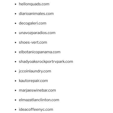
hellonquads.com
diarioanimales.com
decogaleri.com
unavozparadios.com
shoes-vert.com
elbotanicopanama.com
shadyoaksrockportrvpark.com
jccoinlaundry.com
kautorepair.com
marjaeswinebar.com
elmazatlanclinton.com
ideacoffeenyc.com