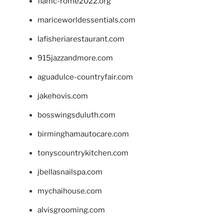
fiamc-rome2022.org
mariceworldessentials.com
lafisheriarestaurant.com
915jazzandmore.com
aguadulce-countryfair.com
jakehovis.com
bosswingsduluth.com
birminghamautocare.com
tonyscountrykitchen.com
jbellasnailspa.com
mychaihouse.com
alvisgrooming.com