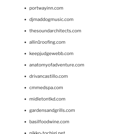
portwayinn.com
djmaddogmusic.com
thesoundarchitects.com
allin1roofing.com
keepjudgewebb.com
anatomyofadventure.com
drivancastillo.com
cmmedspa.com
midletontkd.com
gardensandgrills.com
basilfoodwine.com
nikko-tochigi.net