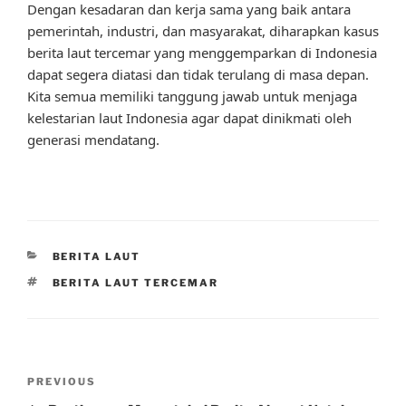
Dengan kesadaran dan kerja sama yang baik antara
pemerintah, industri, dan masyarakat, diharapkan kasus
berita laut tercemar yang menggemparkan di Indonesia
dapat segera diatasi dan tidak terulang di masa depan.
Kita semua memiliki tanggung jawab untuk menjaga
kelestarian laut Indonesia agar dapat dinikmati oleh
generasi mendatang.
CATEGORIES
BERITA LAUT
TAGS
BERITA LAUT TERCEMAR
Post
Previous
PREVIOUS
navigation
Post