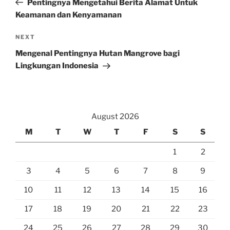
Pentingnya Mengetahui Berita Alamat Untuk
Keamanan dan Kenyamanan
Next
NEXT
Post
Mengenal Pentingnya Hutan Mangrove bagi
Lingkungan Indonesia
August 2026
M
T
W
T
F
S
S
1
2
3
4
5
6
7
8
9
10
11
12
13
14
15
16
17
18
19
20
21
22
23
24
25
26
27
28
29
30