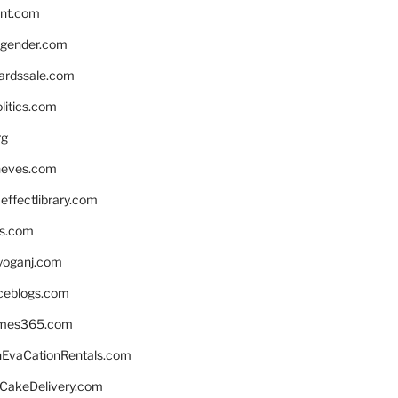
nnt.com
gender.com
ardssale.com
litics.com
rg
neves.com
ffectlibrary.com
ns.com
yoganj.com
rceblogs.com
ames365.com
EvaCationRentals.com
rCakeDelivery.com