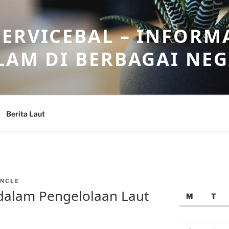
ERVICEBAL – INFORM
LAM DI BERBAGAI NE
Berita Laut
NCLE
 dalam Pengelolaan Laut
M
T