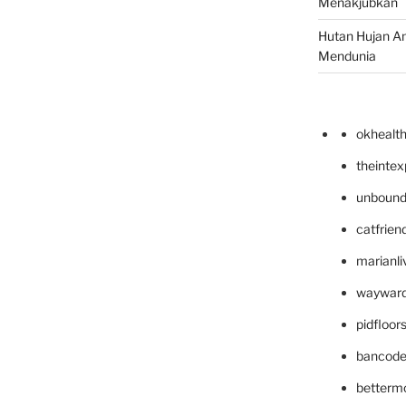
Menakjubkan
Hutan Hujan A
Mendunia
okhealt
theinte
unbound
catfrien
marianli
wayward
pidfloo
bancode
betterm