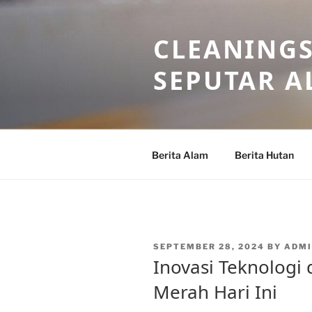
Skip
to
CLEANINGS
content
SEPUTAR A
Berita Alam
Berita Hutan
POSTED
SEPTEMBER 28, 2024
BY
ADMI
ON
Inovasi Teknologi
Merah Hari Ini