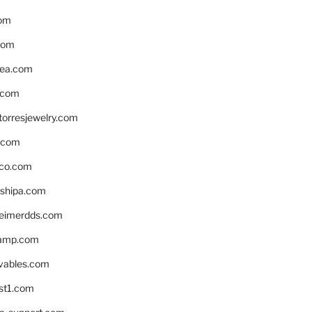
om
com
ea.com
.com
torresjewelry.com
s.com
ico.com
shipa.com
eimerdds.com
camp.com
ivables.com
st1.com