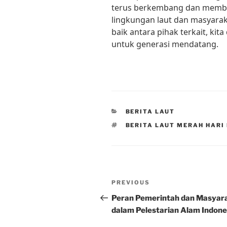
terus berkembang dan membe
lingkungan laut dan masyarak
baik antara pihak terkait, ki
untuk generasi mendatang.
CATEGORIES
BERITA LAUT
TAGS
BERITA LAUT MERAH HARI 
Post
Previous
PREVIOUS
navigation
Post
Peran Pemerintah dan Masyar
dalam Pelestarian Alam Indone