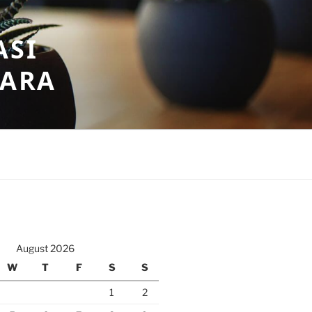
ASI
GARA
August 2026
W
T
F
S
S
1
2