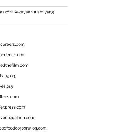
mazon: Kekayaan Alam yang
hcareers.com
xperience.com
edthefilm.com
ds-bg.org
ves.org
tees.com
rsexpress.com
venezuelaen.com
oodfoodcorporation.com