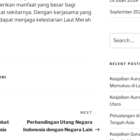
October 2024
rikan manfaat yang besar bagi
at sekitarnya. Dengan kerjasama yang
September 20
ta dapat menjaga kelestarian Laut Merah
Search
for:
RECENT POST
INI
Keajaiban Auro
Memukau di La
Keajaiban Auror
Utara
NEXT
Next
Petualangan di
Post
akat
Perbandingan Utang Negara
Tengah Asia
sia
Indonesia dengan Negara Lain
Keajaiban Guru