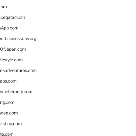
.com
enceqatar.com
aApp.com
eofbusinessdfw.org
OfJapan.com
ifestyle.com
eekadventures.com
labs.com
leanchemdry.com
ing.com
acee.com
ntshop.com
te.com