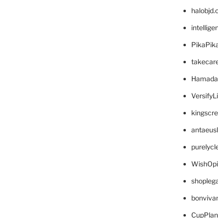
halobjd
intellig
PikaPik
takecar
Hamada
VersifyL
kingscr
antaeus
purelyc
WishOp
shopleg
bonviva
CupPlan