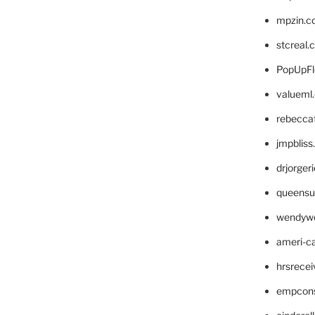
mpzin.c
stcreal.
PopUpFl
valueml
rebecca
jmpblis
drjorger
queensu
wendyw
ameri-
hrsrece
empcon