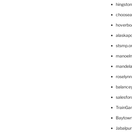
hingsto
choosea
hoverbo
alaskapo
stsmp.o
manoel
mandelae
roselyn
balance
salesfo
TrainG
Baytown
Jabalpu