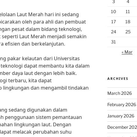
3
4
10
11
lolaan Laut Merah hari ini sedang
bicarakan oleh para ahli dan pembuat
17
18
gan pesat dalam bidang teknologi,
24
25
 seperti Laut Merah menjadi semakin
31
a efisien dan berkelanjutan.
« Mar
ng pakar kelautan dari Universitas
i teknologi dapat membantu kita dalam
er daya laut dengan lebih baik.
ARCHIVES
i terbaru, kita dapat
iko lingkungan dan mengambil tindakan
March 2026
February 2026
 yang sedang digunakan dalam
January 2026
lah penggunaan sistem pemantauan
bahan lingkungan laut. Dengan
December 20
i dapat melacak perubahan suhu