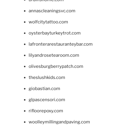
annascleaningsvc.com
wolfcitytattoo.com
oysterbayturkeytrot.com
lafronterarestauranteybar.com
lilyandrosetearoom.com
olivesburgberrypatch.com
theslushkids.com
giobastian.com
glpascensori.com
rifloorepoxy.com
woolleymillingandpaving.com