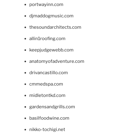
portwayinn.com
djmaddogmusic.com
thesoundarchitects.com
allin1roofing.com
keepjudgewebb.com
anatomyofadventure.com
drivancastillo.com
cmmedspa.com
midletontkd.com
gardensandgrills.com
basilfoodwine.com
nikko-tochigi.net