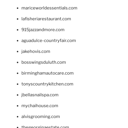
mariceworldessentials.com
lafisheriarestaurant.com
915jazzandmore.com
aguadulce-countryfair.com
jakehovis.com
bosswingsduluth.com
birminghamautocare.com
tonyscountrykitchen.com
jbellasnailspa.com
mychaihouse.com
alvisgrooming.com
thegeorginaestate.com