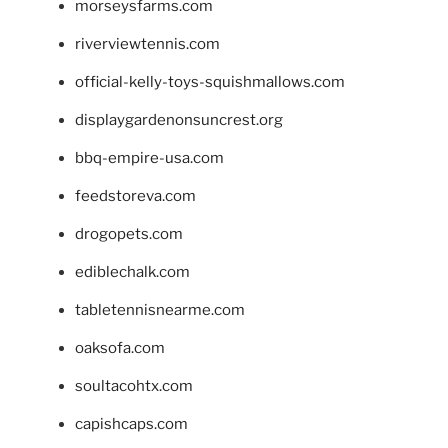
morseysfarms.com
riverviewtennis.com
official-kelly-toys-squishmallows.com
displaygardenonsuncrest.org
bbq-empire-usa.com
feedstoreva.com
drogopets.com
ediblechalk.com
tabletennisnearme.com
oaksofa.com
soultacohtx.com
capishcaps.com