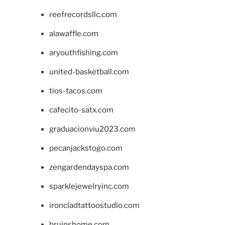
reefrecordsllc.com
alawaffle.com
aryouthfishing.com
united-basketball.com
tios-tacos.com
cafecito-satx.com
graduacionviu2023.com
pecanjackstogo.com
zengardendayspa.com
sparklejewelryinc.com
ironcladtattoostudio.com
bruinshome.com