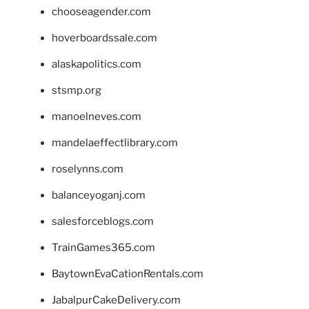
chooseagender.com
hoverboardssale.com
alaskapolitics.com
stsmp.org
manoelneves.com
mandelaeffectlibrary.com
roselynns.com
balanceyoganj.com
salesforceblogs.com
TrainGames365.com
BaytownEvaCationRentals.com
JabalpurCakeDelivery.com