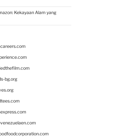
mazon: Kekayaan Alam yang
hcareers.com
xperience.com
edthefilm.com
ds-bg.org
ves.org
tees.com
rsexpress.com
venezuelaen.com
oodfoodcorporation.com