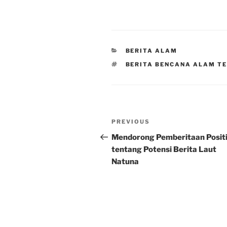
CATEGORIES
BERITA ALAM
TAGS
BERITA BENCANA ALAM T
Post
Previous
PREVIOUS
navigation
Post
Mendorong Pemberitaan Positi
tentang Potensi Berita Laut
Natuna