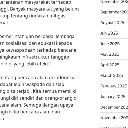
November 20
kerentanan masyarakat terhadap
nggi. Banyak masyarakat yang belum
September 20
kup tentang tindakan mitigasi
nar.
August 2025
July 2025
i pemerintah dan berbagai lembaga
an sosialisasi dan edukasi kepada
June 2025
nya kewaspadaan terhadap bencana
May 2025
eningkatan infrastruktur tanggap
 dini yang lebih efektif.
April 2025
March 2025
 tentang bencana alam di Indonesia
dapat lebih waspada dan siap
February 2025
 bisa terjadi. Kita semua memiliki
January 2025
ngi diri sendiri dan orang-orang di
encana alam. Semoga dengan upaya
December 20
gi risiko bencana alam dan
November 20
ma.