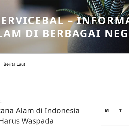
ERVICEBAL – INFORM
LAM DI BERBAGAI NE
Berita Laut
E
cana Alam di Indonesia
M
T
 Harus Waspada