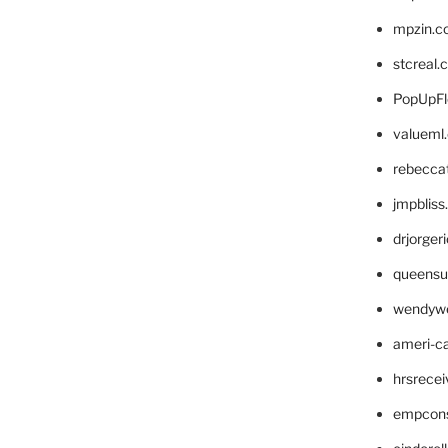
mpzin.c
stcreal.
PopUpFl
valueml
rebecca
jmpblis
drjorger
queensu
wendyw
ameri-
hrsrece
empcon