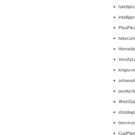
halobjd
intellig
PikaPik
takecar
Hamada
VersifyL
kingscr
antaeus
purelyc
WishOp
shopleg
bonviva
CupPlan