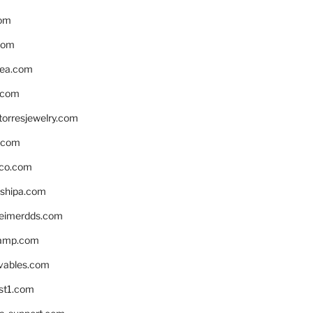
om
com
ea.com
.com
torresjewelry.com
s.com
ico.com
shipa.com
eimerdds.com
camp.com
ivables.com
st1.com