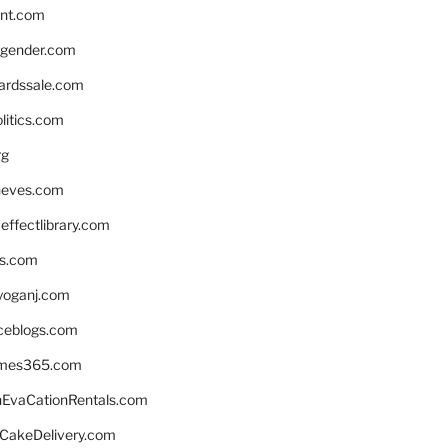
nnt.com
gender.com
ardssale.com
litics.com
rg
neves.com
ffectlibrary.com
ns.com
yoganj.com
rceblogs.com
ames365.com
EvaCationRentals.com
rCakeDelivery.com