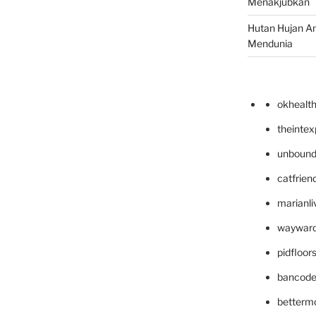
Menakjubkan
Hutan Hujan A
Mendunia
okhealt
theinte
unbound
catfrien
marianli
wayward
pidfloo
bancode
betterm