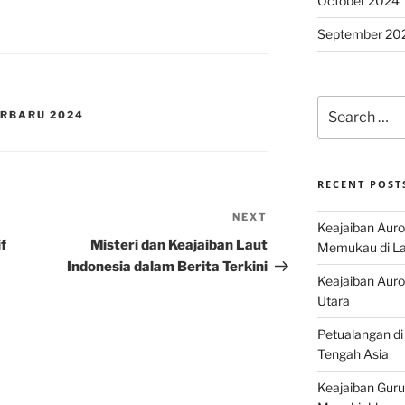
October 2024
September 20
Search
ERBARU 2024
for:
RECENT POST
NEXT
Next
Keajaiban Auro
Post
f
Misteri dan Keajaiban Laut
Memukau di La
Indonesia dalam Berita Terkini
Keajaiban Auror
Utara
Petualangan di
Tengah Asia
Keajaiban Guru