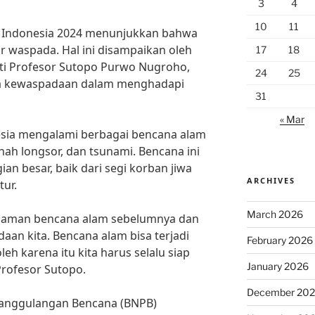
3
4
10
11
di Indonesia 2024 menunjukkan bahwa
 waspada. Hal ini disampaikan oleh
17
18
rti Profesor Sutopo Purwo Nugroho,
24
25
a kewaspadaan dalam menghadapi
31
« Mar
esia mengalami berbagai bencana alam
anah longsor, dan tsunami. Bencana ini
an besar, baik dari segi korban jiwa
ARCHIVES
ur.
March 2026
galaman bencana alam sebelumnya dan
an kita. Bencana alam bisa terjadi
February 2026
leh karena itu kita harus selalu siap
January 2026
rofesor Sutopo.
December 20
nanggulangan Bencana (BNPB)