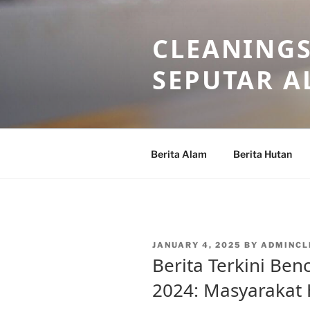
Skip
to
CLEANINGS
content
SEPUTAR A
Berita Alam
Berita Hutan
POSTED
JANUARY 4, 2025
BY
ADMINCL
ON
Berita Terkini Ben
2024: Masyarakat