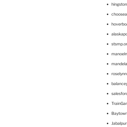
hingsto
choosea
hoverbo
alaskapo
stsmp.o
manoel
mandelae
roselyn
balance
salesfo
TrainG
Baytown
Jabalpu