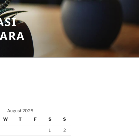
ASI
GARA
August 2026
W
T
F
S
S
1
2