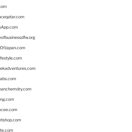
.com
enceqatar.com
aApp.com
eofbusinessdfw.org
OfJapan.com
ifestyle.com
eekadventures.com
labs.com
leanchemdry.com
ing.com
acee.com
ntshop.com
te.com