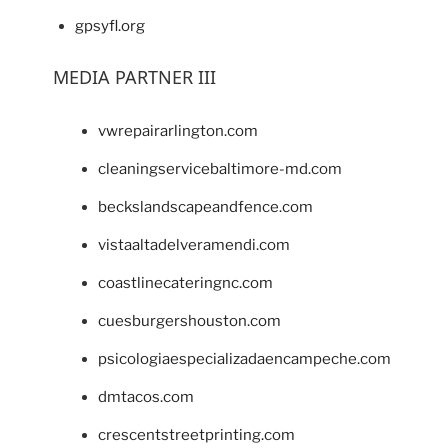
gpsyfl.org
MEDIA PARTNER III
vwrepairarlington.com
cleaningservicebaltimore-md.com
beckslandscapeandfence.com
vistaaltadelveramendi.com
coastlinecateringnc.com
cuesburgershouston.com
psicologiaespecializadaencampeche.com
dmtacos.com
crescentstreetprinting.com