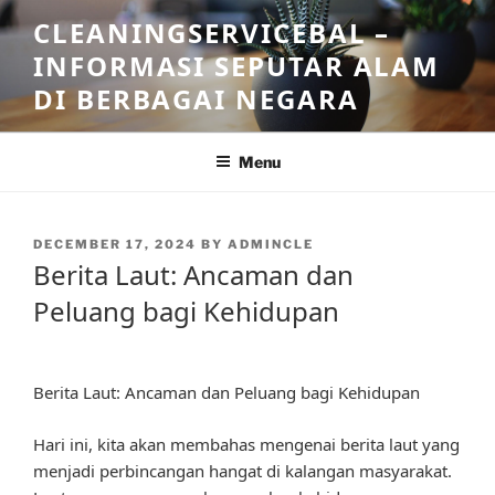
Skip
CLEANINGSERVICEBAL –
to
INFORMASI SEPUTAR ALAM
content
DI BERBAGAI NEGARA
Menu
POSTED
DECEMBER 17, 2024
BY
ADMINCLE
ON
Berita Laut: Ancaman dan
Peluang bagi Kehidupan
Berita Laut: Ancaman dan Peluang bagi Kehidupan
Hari ini, kita akan membahas mengenai berita laut yang
menjadi perbincangan hangat di kalangan masyarakat.