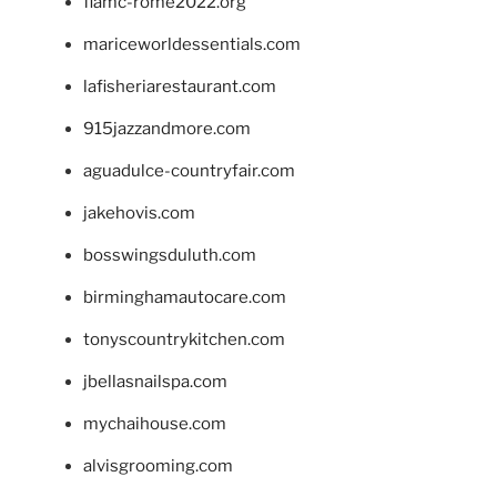
fiamc-rome2022.org
mariceworldessentials.com
lafisheriarestaurant.com
915jazzandmore.com
aguadulce-countryfair.com
jakehovis.com
bosswingsduluth.com
birminghamautocare.com
tonyscountrykitchen.com
jbellasnailspa.com
mychaihouse.com
alvisgrooming.com