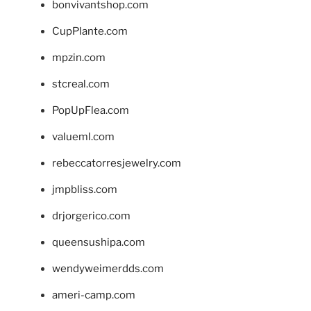
bonvivantshop.com
CupPlante.com
mpzin.com
stcreal.com
PopUpFlea.com
valueml.com
rebeccatorresjewelry.com
jmpbliss.com
drjorgerico.com
queensushipa.com
wendyweimerdds.com
ameri-camp.com