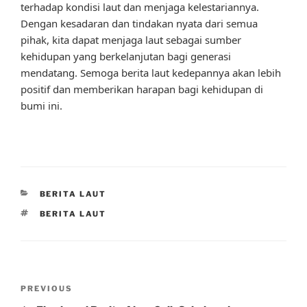
terhadap kondisi laut dan menjaga kelestariannya.
Dengan kesadaran dan tindakan nyata dari semua
pihak, kita dapat menjaga laut sebagai sumber
kehidupan yang berkelanjutan bagi generasi
mendatang. Semoga berita laut kedepannya akan lebih
positif dan memberikan harapan bagi kehidupan di
bumi ini.
CATEGORIES
BERITA LAUT
TAGS
BERITA LAUT
Post
Previous
PREVIOUS
navigation
Post