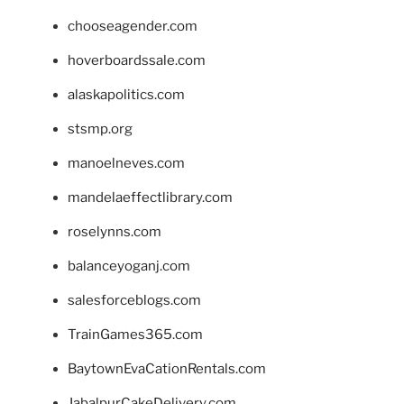
chooseagender.com
hoverboardssale.com
alaskapolitics.com
stsmp.org
manoelneves.com
mandelaeffectlibrary.com
roselynns.com
balanceyoganj.com
salesforceblogs.com
TrainGames365.com
BaytownEvaCationRentals.com
JabalpurCakeDelivery.com