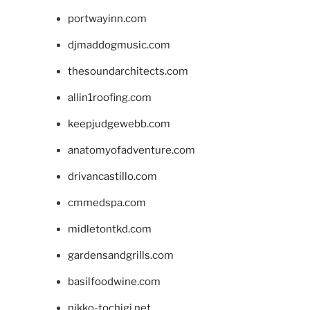
portwayinn.com
djmaddogmusic.com
thesoundarchitects.com
allin1roofing.com
keepjudgewebb.com
anatomyofadventure.com
drivancastillo.com
cmmedspa.com
midletontkd.com
gardensandgrills.com
basilfoodwine.com
nikko-tochigi.net