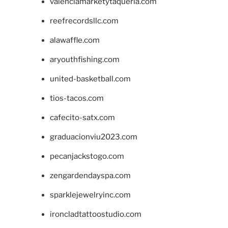
valenciamarketytaqueria.com
reefrecordsllc.com
alawaffle.com
aryouthfishing.com
united-basketball.com
tios-tacos.com
cafecito-satx.com
graduacionviu2023.com
pecanjackstogo.com
zengardendayspa.com
sparklejewelryinc.com
ironcladtattoostudio.com