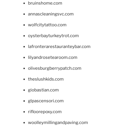
bruinshome.com
annascleaningsvc.com
wolfcitytattoo.com
oysterbayturkeytrot.com
lafronterarestauranteybar.com
lilyandrosetearoom.com
olivesburgberrypatch.com
theslushkids.com
giobastian.com
glpascensori.com
rifloorepoxy.com
woolleymillingandpaving.com