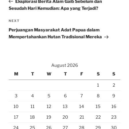
Eksplorasi Berita Alam Gaib Sebelum dan
Sesudah Hari Kemudian: Apa yang Terjadi?
Next
NEXT
Post
Perjuangan Masyarakat Adat Papua dalam
Mempertahankan Hutan Tradisional Mereka
August 2026
M
T
W
T
F
S
S
1
2
3
4
5
6
7
8
9
10
11
12
13
14
15
16
17
18
19
20
21
22
23
24
25
26
27
28
29
30