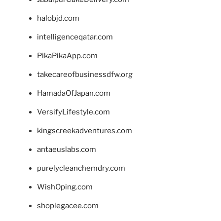
halobjd.com
intelligenceqatar.com
PikaPikaApp.com
takecareofbusinessdfw.org
HamadaOfJapan.com
VersifyLifestyle.com
kingscreekadventures.com
antaeuslabs.com
purelycleanchemdry.com
WishOping.com
shoplegacee.com