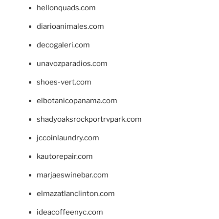
hellonquads.com
diarioanimales.com
decogaleri.com
unavozparadios.com
shoes-vert.com
elbotanicopanama.com
shadyoaksrockportrvpark.com
jccoinlaundry.com
kautorepair.com
marjaeswinebar.com
elmazatlanclinton.com
ideacoffeenyc.com