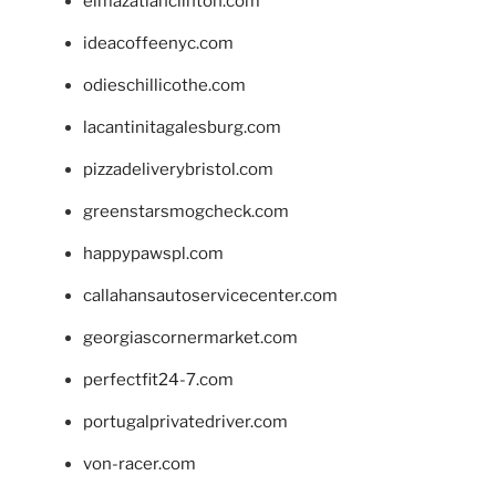
elmazatlanclinton.com
ideacoffeenyc.com
odieschillicothe.com
lacantinitagalesburg.com
pizzadeliverybristol.com
greenstarsmogcheck.com
happypawspl.com
callahansautoservicecenter.com
georgiascornermarket.com
perfectfit24-7.com
portugalprivatedriver.com
von-racer.com