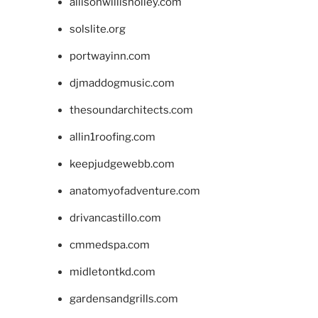
allisonwillisholley.com
solslite.org
portwayinn.com
djmaddogmusic.com
thesoundarchitects.com
allin1roofing.com
keepjudgewebb.com
anatomyofadventure.com
drivancastillo.com
cmmedspa.com
midletontkd.com
gardensandgrills.com