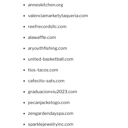
anneskitchen.org
valenciamarketytaqueria.com
reefrecordsllc.com
alawaffle.com
aryouthfishing.com
united-basketball.com
tios-tacos.com
cafecito-satx.com
graduacionviu2023.com
pecanjackstogo.com
zengardendayspa.com
sparklejewelryinc.com