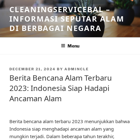
Skip
CLEANINGSERVICEBAL –
to
INFORMASI SEPUTAR ALAM
content
DI BERBAGAI NEGARA
Menu
POSTED
DECEMBER 21, 2024
BY
ADMINCLE
ON
Berita Bencana Alam Terbaru
2023: Indonesia Siap Hadapi
Ancaman Alam
Berita bencana alam terbaru 2023 menunjukkan bahwa
Indonesia siap menghadapi ancaman alam yang
mungkin terjadi. Dalam beberapa tahun terakhir,