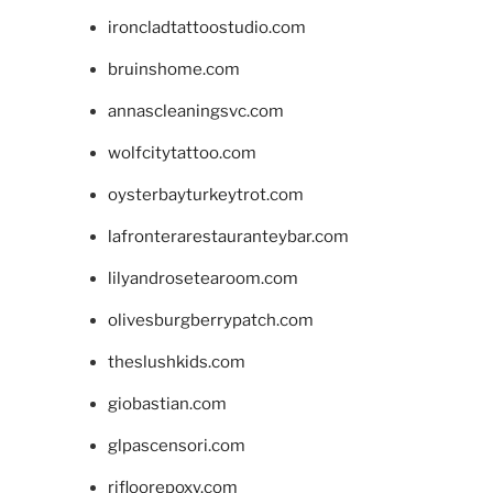
ironcladtattoostudio.com
bruinshome.com
annascleaningsvc.com
wolfcitytattoo.com
oysterbayturkeytrot.com
lafronterarestauranteybar.com
lilyandrosetearoom.com
olivesburgberrypatch.com
theslushkids.com
giobastian.com
glpascensori.com
rifloorepoxy.com