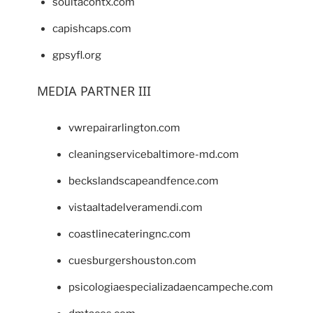
soultacohtx.com
capishcaps.com
gpsyfl.org
MEDIA PARTNER III
vwrepairarlington.com
cleaningservicebaltimore-md.com
beckslandscapeandfence.com
vistaaltadelveramendi.com
coastlinecateringnc.com
cuesburgershouston.com
psicologiaespecializadaencampeche.com