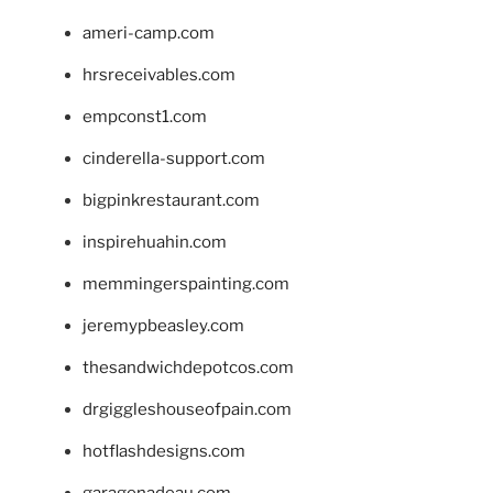
ameri-camp.com
hrsreceivables.com
empconst1.com
cinderella-support.com
bigpinkrestaurant.com
inspirehuahin.com
memmingerspainting.com
jeremypbeasley.com
thesandwichdepotcos.com
drgiggleshouseofpain.com
hotflashdesigns.com
garagenadeau.com