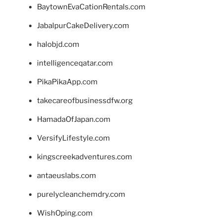
BaytownEvaCationRentals.com
JabalpurCakeDelivery.com
halobjd.com
intelligenceqatar.com
PikaPikaApp.com
takecareofbusinessdfw.org
HamadaOfJapan.com
VersifyLifestyle.com
kingscreekadventures.com
antaeuslabs.com
purelycleanchemdry.com
WishOping.com