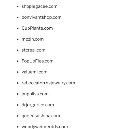
shoplegacee.com
bonvivantshop.com
CupPlante.com
mpzin.com
stcreal.com
PopUpFlea.com
valueml.com
rebeccatorresjewelry.com
jmpbliss.com
drjorgerico.com
queensushipa.com
wendyweimerdds.com