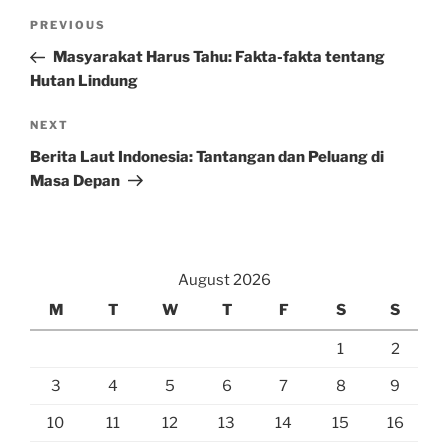
Post
Previous
PREVIOUS
navigation
Post
Masyarakat Harus Tahu: Fakta-fakta tentang
Hutan Lindung
Next
NEXT
Post
Berita Laut Indonesia: Tantangan dan Peluang di
Masa Depan
August 2026
M
T
W
T
F
S
S
1
2
3
4
5
6
7
8
9
10
11
12
13
14
15
16