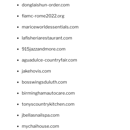
donglaishun-order.com
fiamc-rome2022.org
mariceworldessentials.com
lafisheriarestaurant.com
915jazzandmore.com
aguadulce-countryfair.com
jakehovis.com
bosswingsduluth.com
birminghamautocare.com
tonyscountrykitchen.com
jbellasnailspa.com
mychaihouse.com