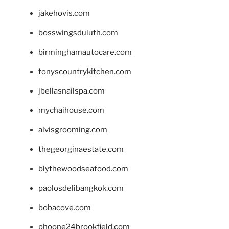
jakehovis.com
bosswingsduluth.com
birminghamautocare.com
tonyscountrykitchen.com
jbellasnailspa.com
mychaihouse.com
alvisgrooming.com
thegeorginaestate.com
blythewoodseafood.com
paolosdelibangkok.com
bobacove.com
phoone24brookfield.com