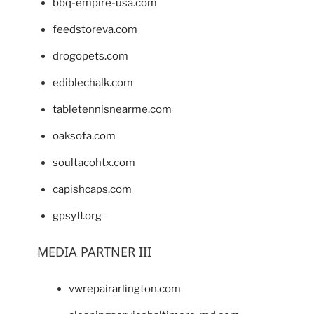
bbq-empire-usa.com
feedstoreva.com
drogopets.com
ediblechalk.com
tabletennisnearme.com
oaksofa.com
soultacohtx.com
capishcaps.com
gpsyfl.org
MEDIA PARTNER III
vwrepairarlington.com