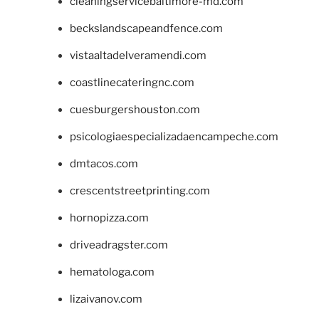
cleaningservicebaltimore-md.com
beckslandscapeandfence.com
vistaaltadelveramendi.com
coastlinecateringnc.com
cuesburgershouston.com
psicologiaespecializadaencampeche.com
dmtacos.com
crescentstreetprinting.com
hornopizza.com
driveadragster.com
hematologa.com
lizaivanov.com