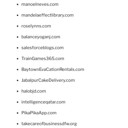
manoelneves.com
mandelaeffectlibrary.com
roselynns.com
balanceyoganj.com
salesforceblogs.com
TrainGames365.com
BaytownEvaCationRentals.com
JabalpurCakeDelivery.com
halobjd.com
intelligenceqatar.com
PikaPikaApp.com
takecareofbusinessdfw.org