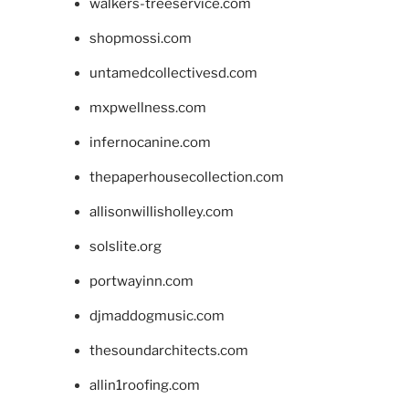
walkers-treeservice.com
shopmossi.com
untamedcollectivesd.com
mxpwellness.com
infernocanine.com
thepaperhousecollection.com
allisonwillisholley.com
solslite.org
portwayinn.com
djmaddogmusic.com
thesoundarchitects.com
allin1roofing.com