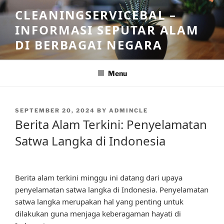
Skip
CLEANINGSERVICEBAL –
to
INFORMASI SEPUTAR ALAM
content
DI BERBAGAI NEGARA
Menu
POSTED
SEPTEMBER 20, 2024
BY
ADMINCLE
ON
Berita Alam Terkini: Penyelamatan
Satwa Langka di Indonesia
Berita alam terkini minggu ini datang dari upaya
penyelamatan satwa langka di Indonesia. Penyelamatan
satwa langka merupakan hal yang penting untuk
dilakukan guna menjaga keberagaman hayati di