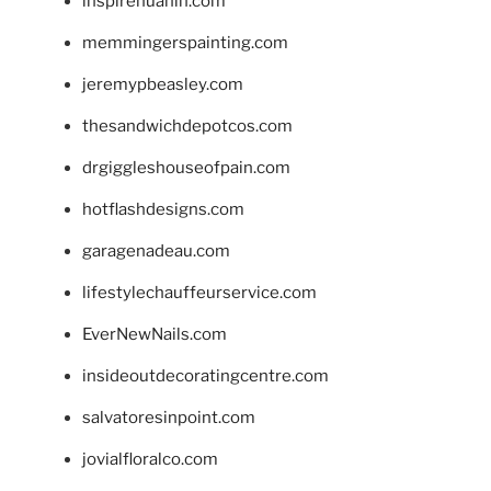
inspirehuahin.com
memmingerspainting.com
jeremypbeasley.com
thesandwichdepotcos.com
drgiggleshouseofpain.com
hotflashdesigns.com
garagenadeau.com
lifestylechauffeurservice.com
EverNewNails.com
insideoutdecoratingcentre.com
salvatoresinpoint.com
jovialfloralco.com