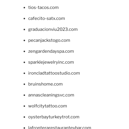
tios-tacos.com
cafecito-satx.com
graduacionviu2023.com
pecanjackstogo.com
zengardendayspa.com
sparklejewelryinc.com
ironcladtattoostudio.com
bruinshome.com
annascleaningsvc.com
wolfcitytattoo.com
oysterbayturkeytrot.com
lafronterarestauranteybar.com