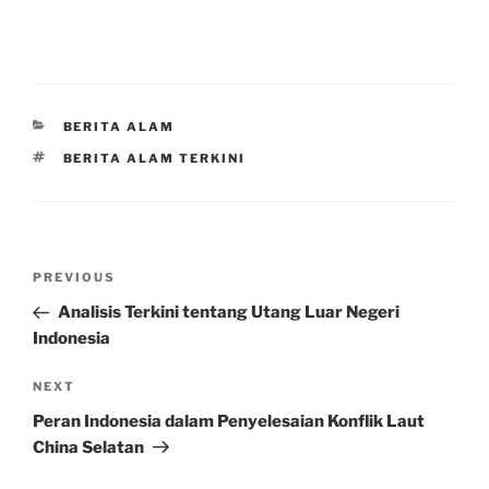
CATEGORIES
BERITA ALAM
TAGS
BERITA ALAM TERKINI
Post
Previous
PREVIOUS
navigation
Post
Analisis Terkini tentang Utang Luar Negeri
Indonesia
Next
NEXT
Post
Peran Indonesia dalam Penyelesaian Konflik Laut
China Selatan