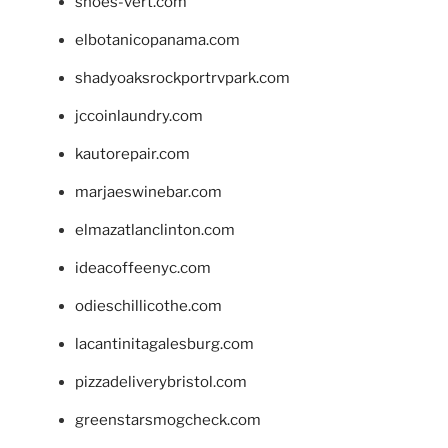
shoes-vert.com
elbotanicopanama.com
shadyoaksrockportrvpark.com
jccoinlaundry.com
kautorepair.com
marjaeswinebar.com
elmazatlanclinton.com
ideacoffeenyc.com
odieschillicothe.com
lacantinitagalesburg.com
pizzadeliverybristol.com
greenstarsmogcheck.com